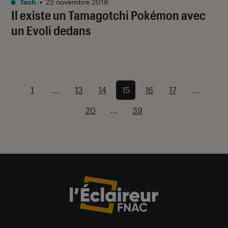
Tech
•
22 novembre 2018
Il existe un Tamagotchi Pokémon avec
un Evoli dedans
1
...
13
14
15
16
17
...
20
...
39