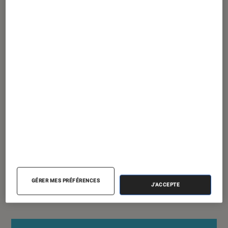
TEST
Photo
•
24 novembre 2018
Test Labo du Fujifilm X-T3 : un appareil
APS-C singulier aux performances
solides
GÉRER MES PRÉFÉRENCES
J'ACCEPTE