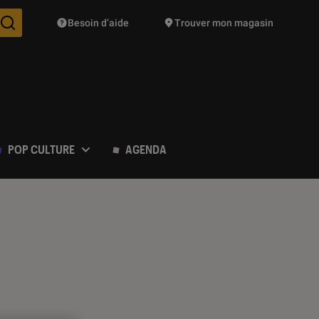
Besoin d’aide
Trouver mon magasin
Des suggestions de produits vont vous être proposées pendant vo
POP CULTURE
AGENDA