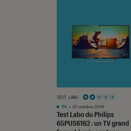
TEST LABO
Noté 2 étoiles sur 5
TV
•
07 octobre 2018
Test Labo du Philips
65PUS6162 : un TV grand