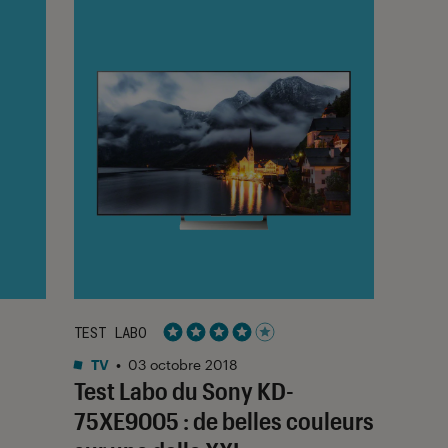
TEST LABO
Noté 4 étoiles sur 5
TV
•
03 octobre 2018
Test Labo du Sony KD-
75XE9005 : de belles couleurs