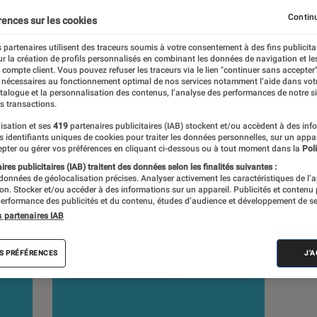
Continu
rences sur les cookies
 partenaires utilisent des traceurs soumis à votre consentement à des fins publicita
r la création de profils personnalisés en combinant les données de navigation et l
e compte client. Vous pouvez refuser les traceurs via le lien "continuer sans accepter"
s
 nécessaires au fonctionnement optimal de nos services notamment l’aide dans vot
atalogue et la personnalisation des contenus, l’analyse des performances de notre si
s transactions.
isation et ses
419
partenaires publicitaires (IAB) stockent et/ou accèdent à des inf
es identifiants uniques de cookies pour traiter les données personnelles, sur un appa
pter ou gérer vos préférences en cliquant ci-dessous ou à tout moment dans la
Poli
res publicitaires (IAB) traitent des données selon les finalités suivantes :
 données de géolocalisation précises. Analyser activement les caractéristiques de l’
tion. Stocker et/ou accéder à des informations sur un appareil. Publicités et contenu
erformance des publicités et du contenu, études d’audience et développement de se
s partenaires IAB
S PRÉFÉRENCES
J'