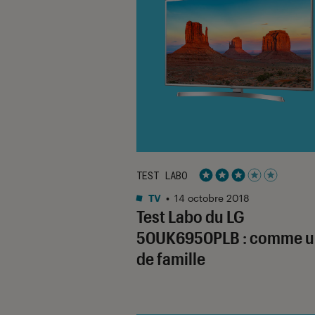
TEST LABO
Noté 3 étoiles sur 5
TV
•
14 octobre 2018
Test Labo du LG
50UK6950PLB : comme un
de famille