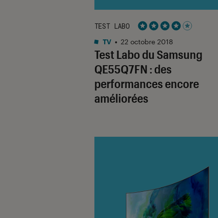
TEST LABO
Noté 4 étoiles sur 5
TV
•
22 octobre 2018
Test Labo du Samsung
QE55Q7FN : des
performances encore
améliorées