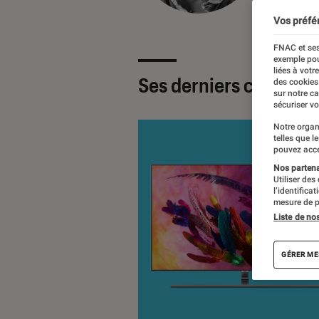
Vos préfé
FNAC et ses
exemple pou
liées à votr
Ses derniers contenu
des cookies
sur notre c
sécuriser vo
Notre organ
telles que l
pouvez acce
Nos partenai
Utiliser des
l’identifica
mesure de p
Liste de no
GÉRER ME