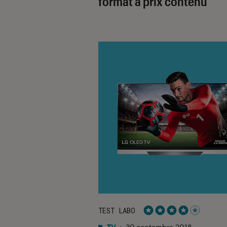
format à prix contenu
TEST LABO
Noté 4 étoiles sur 5
TV
•
30 septembre 2018