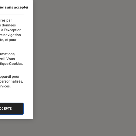
er sans accepter
ires par
es données
 à l’exception
re navigation
te, et pour
ormations,
reil. Vous
tique Cookies.
appareil pour
 personnalisés,
rvices.
ACCEPTE