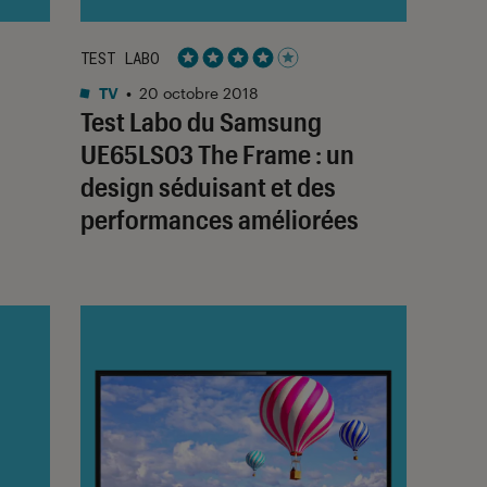
TEST LABO
Noté 4 étoiles sur 5
TV
•
20 octobre 2018
Test Labo du Samsung
UE65LS03 The Frame : un
design séduisant et des
performances améliorées