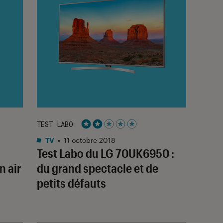
TEST LABO
Noté 2 étoiles sur 5
TV
•
11 octobre 2018
Test Labo du LG 70UK6950 :
 air
du grand spectacle et de
petits défauts