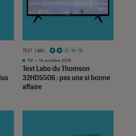
TEST LABO
Noté 2 étoiles sur 5
TV
•
16 octobre 2018
Test Labo du Thomson
lus
32HD5506 : pas une si bonne
affaire