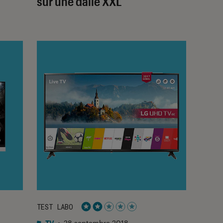
sur une dalle XXL
TEST LABO
Noté 2 étoiles sur 5
TV
•
28 septembre 2018