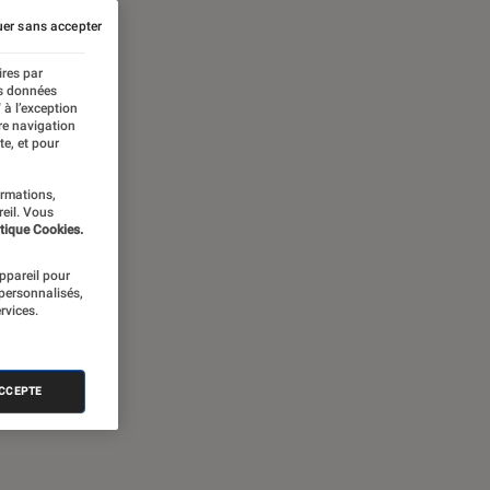
er sans accepter
ires par
es données
 à l’exception
re navigation
te, et pour
ormations,
reil. Vous
tique Cookies.
appareil pour
 personnalisés,
rvices.
ACCEPTE