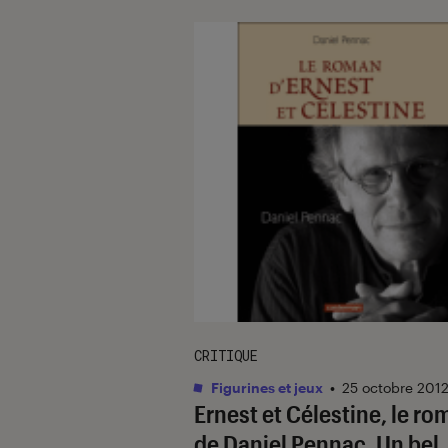
CRITIQUE
Figurines et jeux
•
25 octobre 201
Ernest et Célestine, le r
de Daniel Pennac. Un bel