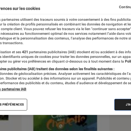
Continu
rences sur les cookies
 partenaires utilisent des traceurs soumis à votre consentement à des fins publicita
r la création de profils personnalisés en combinant les données de navigation et l
e compte client. Vous pouvez refuser les traceurs via le lien "continuer sans accepter"
s
 nécessaires au fonctionnement optimal de nos services notamment l’aide dans vot
atalogue et la personnalisation des contenus, l’analyse des performances de notre si
s transactions.
isation et ses
421
partenaires publicitaires (IAB) stockent et/ou accèdent à des inf
es identifiants uniques de cookies pour traiter les données personnelles, sur un appa
pter ou gérer vos préférences en cliquant ci-dessous ou à tout moment dans la
Poli
res publicitaires (IAB) traitent des données selon les finalités suivantes :
 données de géolocalisation précises. Analyser activement les caractéristiques de l’
tion. Stocker et/ou accéder à des informations sur un appareil. Publicités et contenu
erformance des publicités et du contenu, études d’audience et développement de se
s partenaires IAB
S PRÉFÉRENCES
J'