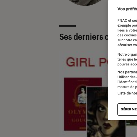
Vos préfé
FNAC et ses
exemple pou
liées à votr
Ses derniers contenu
des cookies
sur notre c
sécuriser vo
Notre organ
telles que l
pouvez acce
Nos partenai
Utiliser des
l’identifica
mesure de p
Liste de no
GÉRER ME