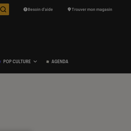
Besoin d’aide
Trouver mon magasin
Des suggestions de produits vont vous être proposées pendant vo
POP CULTURE
AGENDA