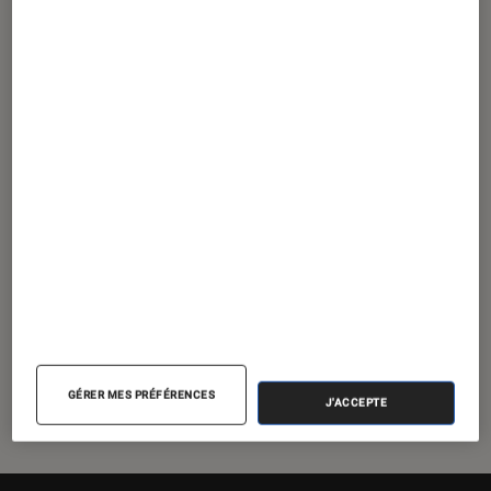
ENTRETIEN
Livres / BD
•
11 février 2023
Alix Lerasle, Prix de la vocation Poésie :
raconter le deuil entre poésie du silence
et quête du souvenir
GÉRER MES PRÉFÉRENCES
J'ACCEPTE