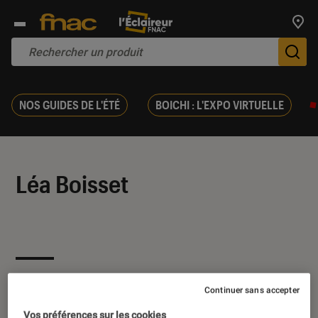
Trouv
De
NOS GUIDES DE L'ÉTÉ
BOICHI : L'EXPO VIRTUELLE
Léa Boisset
Ses derniers contenus
Continuer sans accepter
Vos préférences sur les cookies