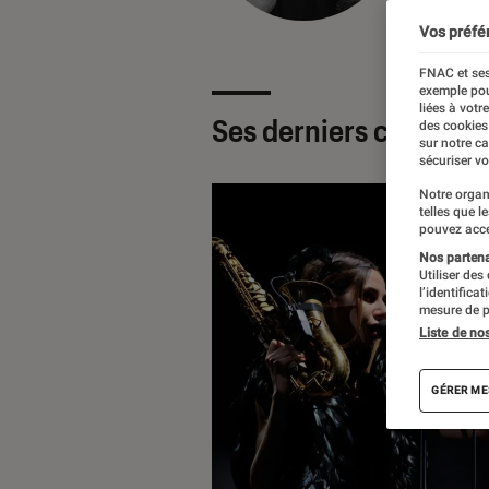
Vos préfé
FNAC et ses
exemple pou
liées à votr
Ses derniers contenu
des cookies
sur notre c
sécuriser vo
Notre organ
telles que l
pouvez acce
Nos partenai
Utiliser des
l’identifica
mesure de p
Liste de no
GÉRER ME