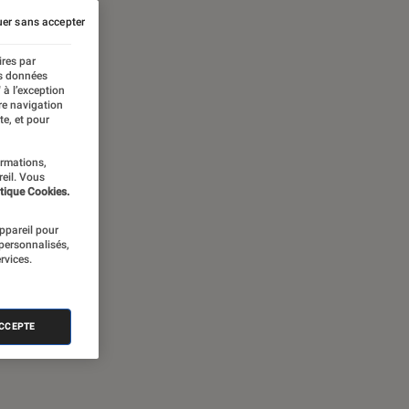
er sans accepter
ires par
es données
 à l’exception
re navigation
te, et pour
ormations,
reil. Vous
tique Cookies.
appareil pour
 personnalisés,
rvices.
ACCEPTE