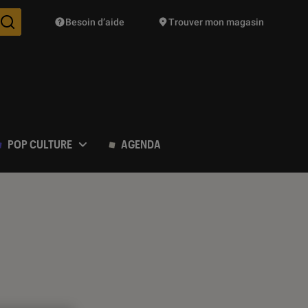
Besoin d’aide
Trouver mon magasin
Des suggestions de produits vont vous être proposées pendant vo
POP CULTURE
AGENDA