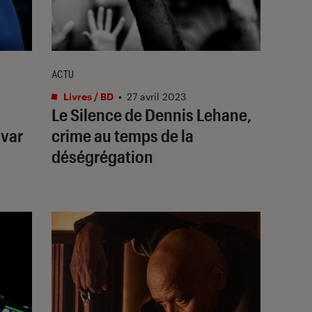
ACTU
Livres / BD
•
27 avril 2023
Le Silence
de Dennis Lehane,
var
crime au temps de la
déségrégation