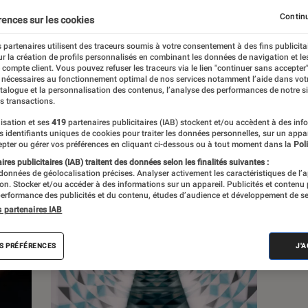
Continu
rences sur les cookies
 partenaires utilisent des traceurs soumis à votre consentement à des fins publicita
r la création de profils personnalisés en combinant les données de navigation et l
e compte client. Vous pouvez refuser les traceurs via le lien "continuer sans accepter"
s
 nécessaires au fonctionnement optimal de nos services notamment l’aide dans vot
atalogue et la personnalisation des contenus, l’analyse des performances de notre si
s transactions.
isation et ses
419
partenaires publicitaires (IAB) stockent et/ou accèdent à des inf
es identifiants uniques de cookies pour traiter les données personnelles, sur un appa
pter ou gérer vos préférences en cliquant ci-dessous ou à tout moment dans la
Poli
res publicitaires (IAB) traitent des données selon les finalités suivantes :
 données de géolocalisation précises. Analyser activement les caractéristiques de l’
tion. Stocker et/ou accéder à des informations sur un appareil. Publicités et contenu
erformance des publicités et du contenu, études d’audience et développement de se
s partenaires IAB
S PRÉFÉRENCES
J'