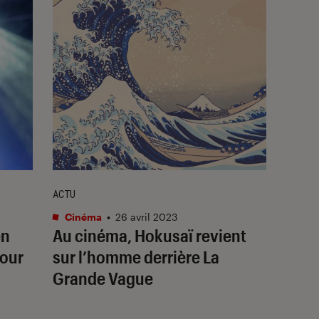
ACTU
Cinéma
•
26 avril 2023
en
Au cinéma,
Hokusaï
revient
tour
sur l’homme derrière
La
Grande Vague