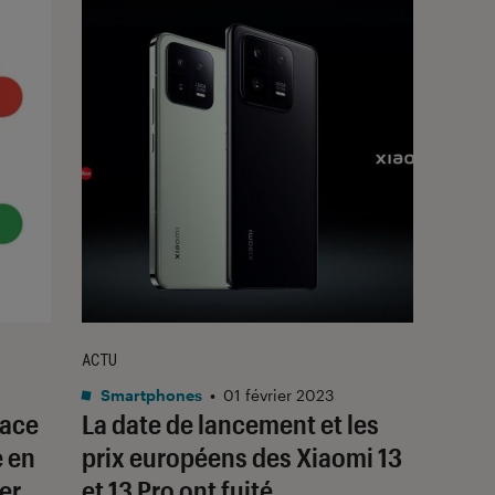
ACTU
Smartphones
•
01 février 2023
nace
La date de lancement et les
é en
prix européens des Xiaomi 13
er
et 13 Pro ont fuité