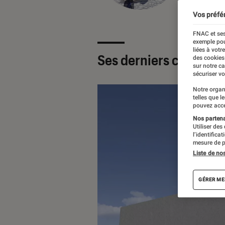
Vos préfé
FNAC et ses
exemple pou
liées à votr
Ses derniers contenu
des cookies
sur notre c
sécuriser vo
Notre organ
telles que l
pouvez acce
Nos partenai
Utiliser des
l’identifica
mesure de p
Liste de no
GÉRER ME