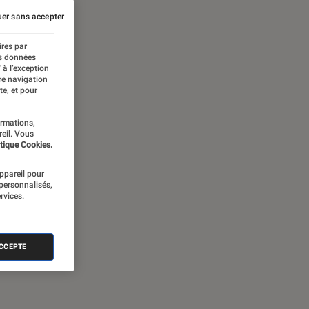
er sans accepter
ires par
es données
 à l’exception
re navigation
te, et pour
ormations,
reil. Vous
tique Cookies.
appareil pour
 personnalisés,
rvices.
ACCEPTE