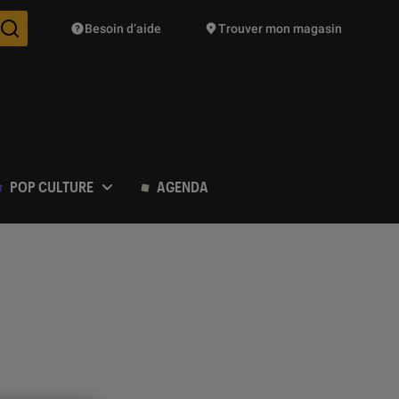
Besoin d’aide
Trouver mon magasin
Des suggestions de produits vont vous être proposées pendant vo
POP CULTURE
AGENDA