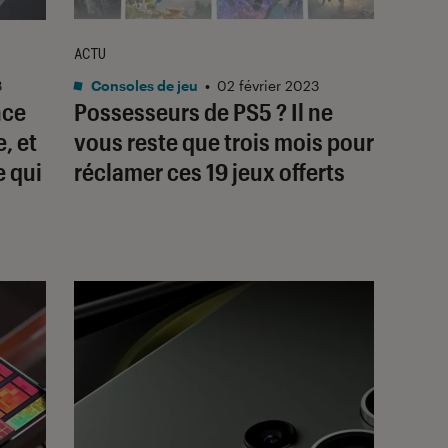
ACTU
3
Consoles de jeu
•
02 février 2023
nce
Possesseurs de PS5 ? Il ne
, et
vous reste que trois mois pour
e qui
réclamer ces 19 jeux offerts