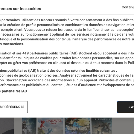
Continu
rences sur les cookies
 partenaires utilisent des traceurs soumis à votre consentement à des fins publicita
r la création de profils personnalisés en combinant les données de navigation et l
e compte client. Vous pouvez refuser les traceurs via le lien "continuer sans accepter"
s
 nécessaires au fonctionnement optimal de nos services notamment l’aide dans vot
atalogue et la personnalisation des contenus, l’analyse des performances de notre si
s transactions.
isation et ses
419
partenaires publicitaires (IAB) stockent et/ou accèdent à des inf
es identifiants uniques de cookies pour traiter les données personnelles, sur un appa
pter ou gérer vos préférences en cliquant ci-dessous ou à tout moment dans la
Poli
res publicitaires (IAB) traitent des données selon les finalités suivantes :
 données de géolocalisation précises. Analyser activement les caractéristiques de l’
tion. Stocker et/ou accéder à des informations sur un appareil. Publicités et contenu
erformance des publicités et du contenu, études d’audience et développement de se
s partenaires IAB
S PRÉFÉRENCES
J'