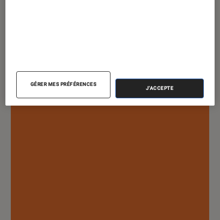
Mangas
•
24 mai 2022
Golo Zhao : entre mythe et réalité, ses
histoires franchissent les frontières
GÉRER MES PRÉFÉRENCES
J'ACCEPTE