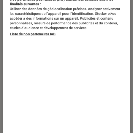
finalités suivantes :
Utiliser des données de géolocalisation précises. Analyser activement
les caractéristiques de l’appareil pour l’identification. Stocker et/ou
accéder à des informations sur un appareil. Publicités et contenu
personnalisés, mesure de performance des publicités et du contenu,
études d’audience et développement de services.
Liste de nos partenaires IAB
SÉLECTION
Livres / BD
•
28 février 2017
Voyage littéraire aux États-Unis, étape 7
: les Montagnes Rocheuses