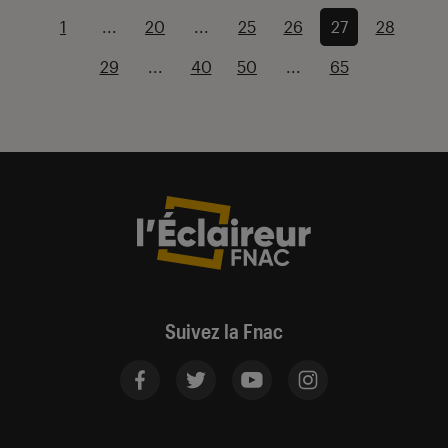
1
...
20
...
25
26
27
28
29
...
40
50
...
65
Suivez la Fnac