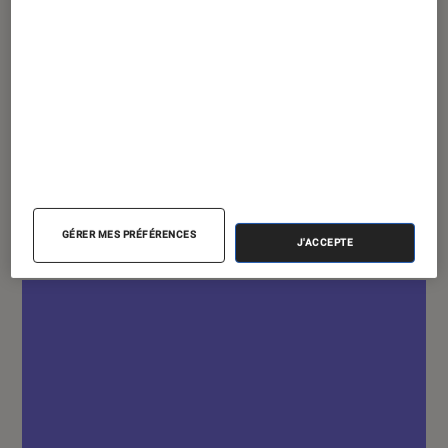
ACTU
Jeux vidéo
•
07 avril 2022
Eivor et une autre légende d’
Assassin’s
Creed
débarquent dans
Fortnite
GÉRER MES PRÉFÉRENCES
J'ACCEPTE