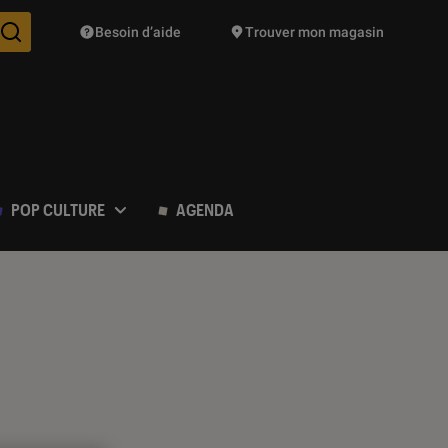
Besoin d’aide
Trouver mon magasin
Des suggestions de produits vont vous être proposées pendant vo
POP CULTURE
AGENDA