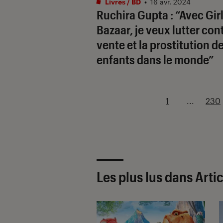
Livres / BD
•
16 avr. 2024
Ruchira Gupta : “Avec
Gir
Bazaar
, je veux lutter con
vente et la prostitution d
enfants dans le monde”
1
...
230
Les plus lus dans Arti