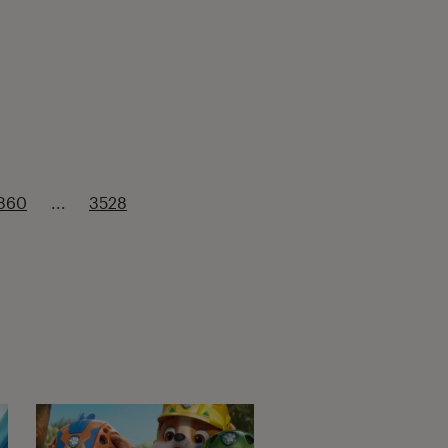
860
...
3528