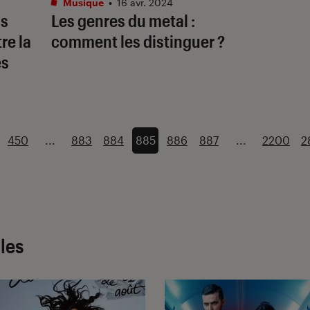
Musique
•
16 avr. 2024
ls
Les genres du metal :
tre la
comment les distinguer ?
es
450
...
883
884
885
886
887
...
2200
2
cles