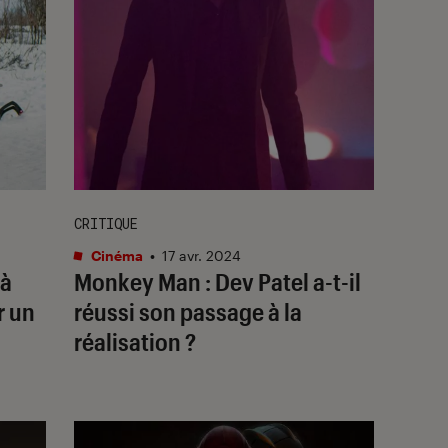
CRITIQUE
Cinéma
•
17 avr. 2024
 à
Monkey Man
: Dev Patel a-t-il
r un
réussi son passage à la
réalisation ?