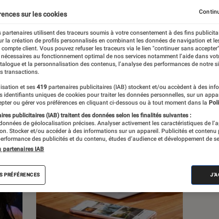
Continu
rences sur les cookies
 partenaires utilisent des traceurs soumis à votre consentement à des fins publicita
r la création de profils personnalisés en combinant les données de navigation et l
e compte client. Vous pouvez refuser les traceurs via le lien "continuer sans accepter"
c
Nos conseils
Pop Culture
Tech
 nécessaires au fonctionnement optimal de nos services notamment l’aide dans vot
atalogue et la personnalisation des contenus, l’analyse des performances de notre si
s transactions.
isation et ses
419
partenaires publicitaires (IAB) stockent et/ou accèdent à des inf
es identifiants uniques de cookies pour traiter les données personnelles, sur un appa
pter ou gérer vos préférences en cliquant ci-dessous ou à tout moment dans la
Poli
res publicitaires (IAB) traitent des données selon les finalités suivantes :
 données de géolocalisation précises. Analyser activement les caractéristiques de l’
tion. Stocker et/ou accéder à des informations sur un appareil. Publicités et contenu
erformance des publicités et du contenu, études d’audience et développement de se
s partenaires IAB
S PRÉFÉRENCES
J'