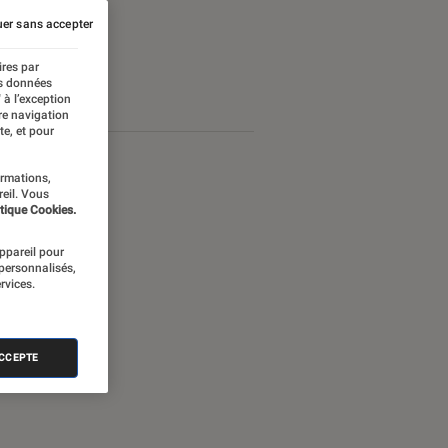
er sans accepter
ires par
es données
 à l’exception
re navigation
te, et pour
ormations,
reil. Vous
tique Cookies.
appareil pour
 personnalisés,
rvices.
ACCEPTE