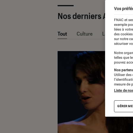
Vos préfé
Nos derniers Articles
FNAC et ses
exemple pou
liées à votr
Tout
Culture
La Claque Fna
des cookies
sur notre c
sécuriser vo
Notre organ
telles que l
pouvez acce
Nos partenai
Utiliser des
l’identifica
mesure de p
Liste de no
GÉRER ME