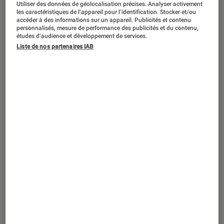
ACTU
Utiliser des données de géolocalisation précises. Analyser activement
les caractéristiques de l’appareil pour l’identification. Stocker et/ou
accéder à des informations sur un appareil. Publicités et contenu
Cinéma
•
17 juin 2024
personnalisés, mesure de performance des publicités et du contenu,
Festival d’Annecy 2024 : retour sur le
études d’audience et développement de services.
palmarès et les temps forts
Liste de nos partenaires IAB