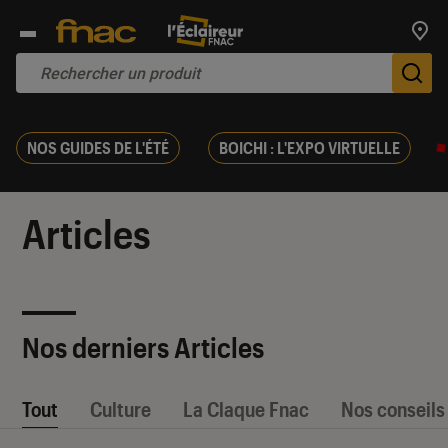
Trouv
De
NOS GUIDES DE L'ÉTÉ
BOICHI : L'EXPO VIRTUELLE
Articles
Nos derniers Articles
Tout
Culture
La Claque Fnac
Nos conseils