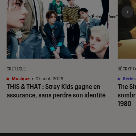
l'Éclaireur fnac">
CRITIQUE
DÉCRYPT
Musique
•
07 août. 2026
Séries
THIS & THAT
: Stray Kids gagne en
The S
assurance, sans perdre son identité
sombr
1980