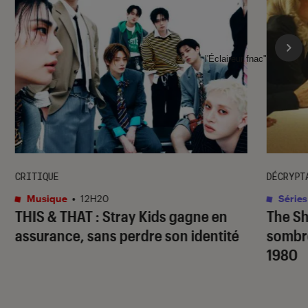
l'Éclaireur fnac">
CRITIQUE
DÉCRYPT
Musique
•
12H20
Séries
THIS & THAT
: Stray Kids gagne en
The S
assurance, sans perdre son identité
sombr
1980