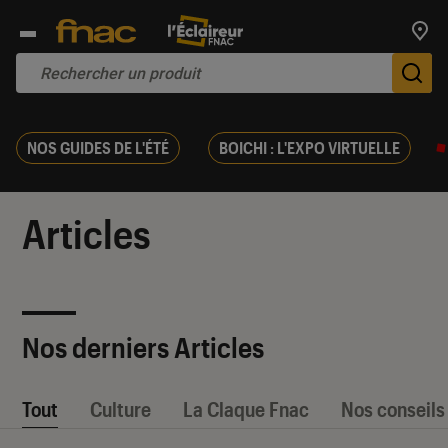
Trouv
De
NOS GUIDES DE L'ÉTÉ
BOICHI : L'EXPO VIRTUELLE
Articles
Nos derniers Articles
Tout
Culture
La Claque Fnac
Nos conseils