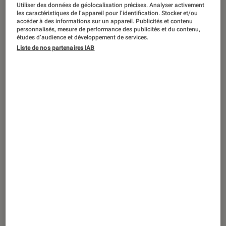
ACTU
Utiliser des données de géolocalisation précises. Analyser activement
les caractéristiques de l’appareil pour l’identification. Stocker et/ou
Application
•
04 juil. 2024
accéder à des informations sur un appareil. Publicités et contenu
personnalisés, mesure de performance des publicités et du contenu,
ChatGPT : l’application Mac ne chiffrait
études d’audience et développement de services.
pas les conversations (et c’est un gros
Liste de nos partenaires IAB
problème)