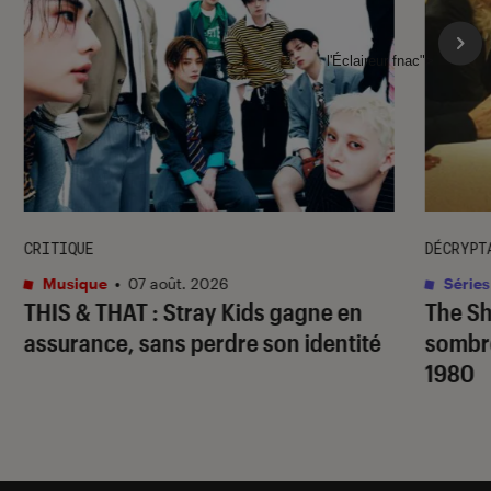
l'Éclaireur fnac">
CRITIQUE
DÉCRYPT
Musique
•
07 août. 2026
Séries
THIS & THAT
: Stray Kids gagne en
The S
assurance, sans perdre son identité
sombr
1980