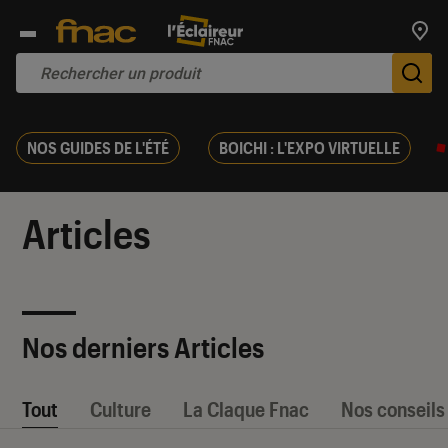
Trouv
De
NOS GUIDES DE L'ÉTÉ
BOICHI : L'EXPO VIRTUELLE
Articles
Nos derniers Articles
Tout
Culture
La Claque Fnac
Nos conseils