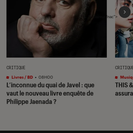
l'Éclaireur fnac">
CRITIQUE
CRITIQU
Livres / BD
•
08H00
Musiq
L’inconnue du quai de Javel : que
THIS 
vaut le nouveau livre enquête de
assura
Philippe Jaenada ?