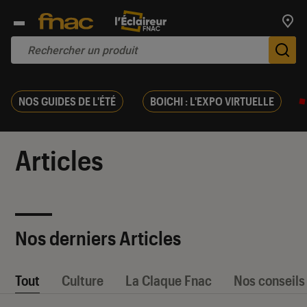
Trouv
De
NOS GUIDES DE L'ÉTÉ
BOICHI : L'EXPO VIRTUELLE
Articles
Nos derniers Articles
Tout
Culture
La Claque Fnac
Nos conseils