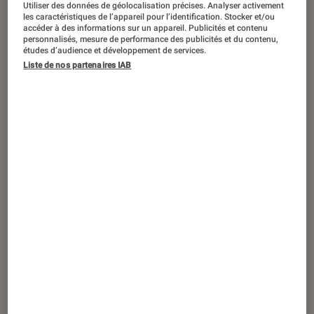
DÉCRYPTAGE
Utiliser des données de géolocalisation précises. Analyser activement
les caractéristiques de l’appareil pour l’identification. Stocker et/ou
accéder à des informations sur un appareil. Publicités et contenu
Smartphones
•
18 oct. 2024
personnalisés, mesure de performance des publicités et du contenu,
Bien choisir et installer la protection
études d’audience et développement de services.
d’écran de son smartphone
Liste de nos partenaires IAB