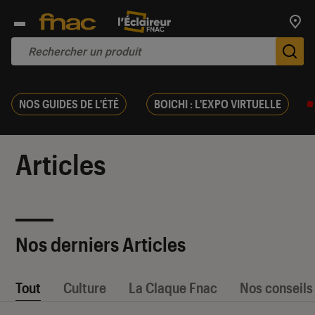
Trouv
De
NOS GUIDES DE L'ÉTÉ
BOICHI : L'EXPO VIRTUELLE
Articles
Nos derniers Articles
Tout
Culture
La Claque Fnac
Nos conseils