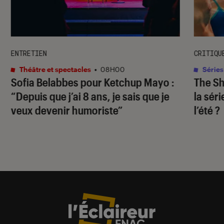
ENTRETIEN
CRITIQU
Théâtre et spectacles
•
08H00
Séries
Sofia Belabbes pour
Ketchup Mayo
:
The S
“Depuis que j’ai 8 ans, je sais que je
la sér
veux devenir humoriste”
l’été ?