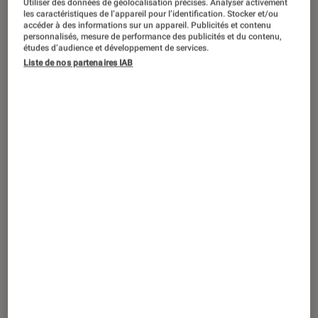
Utiliser des données de géolocalisation précises. Analyser activement
ACTU
les caractéristiques de l’appareil pour l’identification. Stocker et/ou
accéder à des informations sur un appareil. Publicités et contenu
Smartphones
•
12 nov. 2019
personnalisés, mesure de performance des publicités et du contenu,
Coques biodégradables : Muvit se bouge
études d’audience et développement de services.
Liste de nos partenaires IAB
pour la planète !