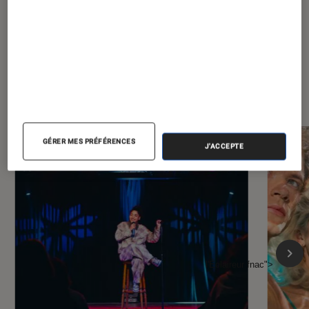
À la une de
VOIR TOUT
l'Éclaireur FNAC
GÉRER MES PRÉFÉRENCES
J'ACCEPTE
l'Éclaireur fnac">