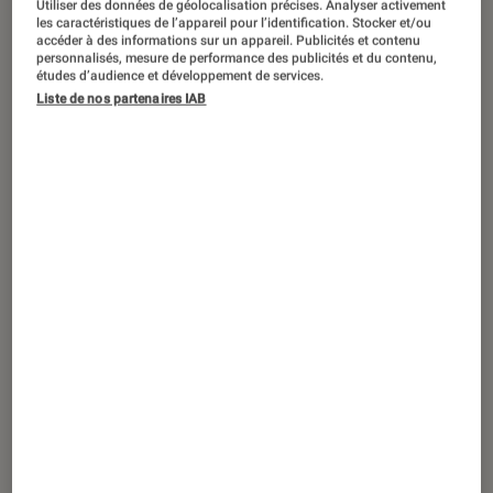
Utiliser des données de géolocalisation précises. Analyser activement
ACTU
les caractéristiques de l’appareil pour l’identification. Stocker et/ou
accéder à des informations sur un appareil. Publicités et contenu
Séries
•
26 fév. 2020
personnalisés, mesure de performance des publicités et du contenu,
Netflix propose un classement des films
études d’audience et développement de services.
Liste de nos partenaires IAB
et séries les plus populaires