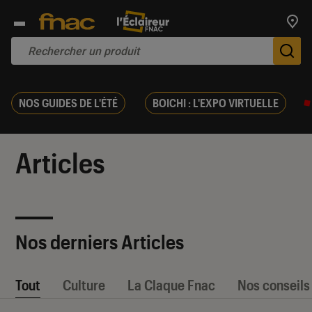
Trouv
De
NOS GUIDES DE L'ÉTÉ
BOICHI : L'EXPO VIRTUELLE
Articles
Nos derniers Articles
Tout
Culture
La Claque Fnac
Nos conseils