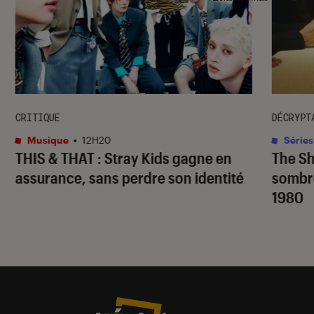
CRITIQUE
DÉCRYPT
Musique
•
12H20
Séries
THIS & THAT
: Stray Kids gagne en
The S
assurance, sans perdre son identité
sombr
1980