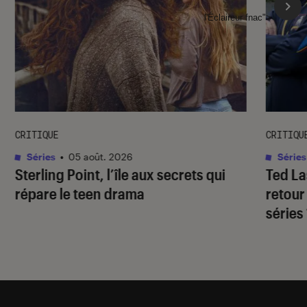
l'Éclaireur fnac">
CRITIQUE
CRITIQU
Séries
•
05 août. 2026
Séries
Sterling Point
, l’île aux secrets qui
Ted L
répare le teen drama
retour
séries