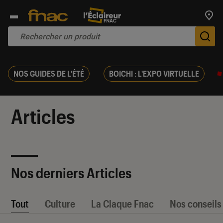
Trouv
De
NOS GUIDES DE L'ÉTÉ
BOICHI : L'EXPO VIRTUELLE
Articles
Nos derniers Articles
Tout
Culture
La Claque Fnac
Nos conseils