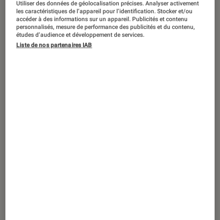
Utiliser des données de géolocalisation précises. Analyser activement
ACTU
les caractéristiques de l’appareil pour l’identification. Stocker et/ou
accéder à des informations sur un appareil. Publicités et contenu
Smartphones Android
•
28 fév. 2020
personnalisés, mesure de performance des publicités et du contenu,
Malgré l’embargo américain, Huawei
études d’audience et développement de services.
vend toujours et veut le faire savoir
Liste de nos partenaires IAB