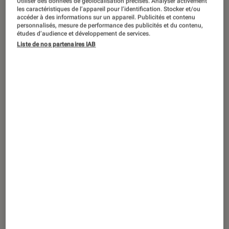
Utiliser des données de géolocalisation précises. Analyser activement
ACTU
les caractéristiques de l’appareil pour l’identification. Stocker et/ou
accéder à des informations sur un appareil. Publicités et contenu
Smartphones
•
02 mar. 2020
personnalisés, mesure de performance des publicités et du contenu,
Huawei P40 Lite : toujours plus
études d’audience et développement de services.
Liste de nos partenaires IAB
abordable et toujours plus puissant