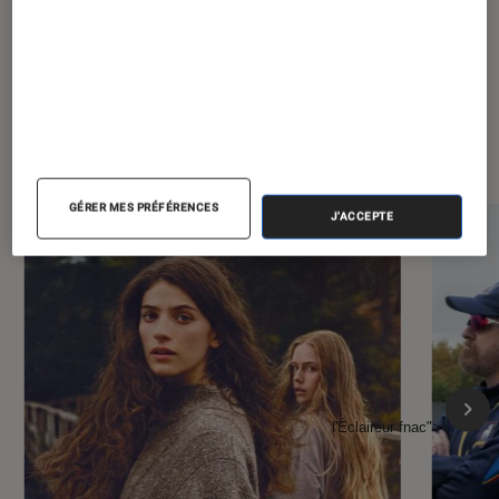
À la une de
VOIR TOUT
l'Éclaireur FNAC
GÉRER MES PRÉFÉRENCES
J'ACCEPTE
l'Éclaireur fnac">