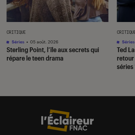
CRITIQUE
CRITIQU
Séries
•
05 août. 2026
Séries
Sterling Point
, l’île aux secrets qui
Ted L
répare le teen drama
retour
séries