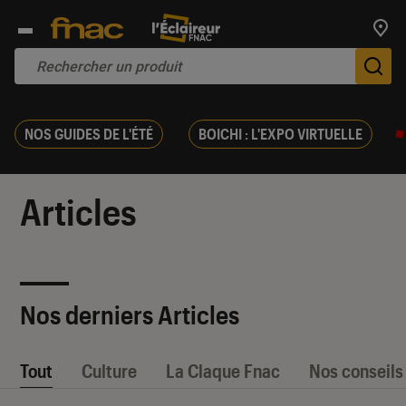
Trouv
De
NOS GUIDES DE L'ÉTÉ
BOICHI : L'EXPO VIRTUELLE
Articles
Nos derniers Articles
Tout
Culture
La Claque Fnac
Nos conseils