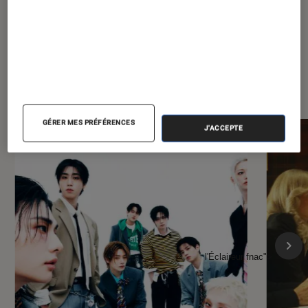
À la une de
VOIR TOUT
l'Éclaireur FNAC
GÉRER MES PRÉFÉRENCES
J'ACCEPTE
l'Éclaireur fnac">