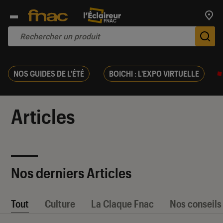
Trouv
De
NOS GUIDES DE L'ÉTÉ
BOICHI : L'EXPO VIRTUELLE
Articles
Nos derniers Articles
Tout
Culture
La Claque Fnac
Nos conseils