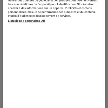
Utiliser des données de géolocalisation précises. Analyser activement
ACTU
les caractéristiques de l’appareil pour l’identification. Stocker et/ou
accéder à des informations sur un appareil. Publicités et contenu
Maison
•
27 juil. 2020
personnalisés, mesure de performance des publicités et du contenu,
Dyson V8 Slim : l’aspirateur
études d’audience et développement de services.
Liste de nos partenaires IAB
multifonction au poids plume