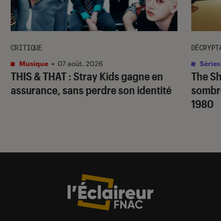
CRITIQUE
DÉCRYPT
Musique
•
07 août. 2026
Séries
THIS & THAT
: Stray Kids gagne en
The S
assurance, sans perdre son identité
sombr
1980