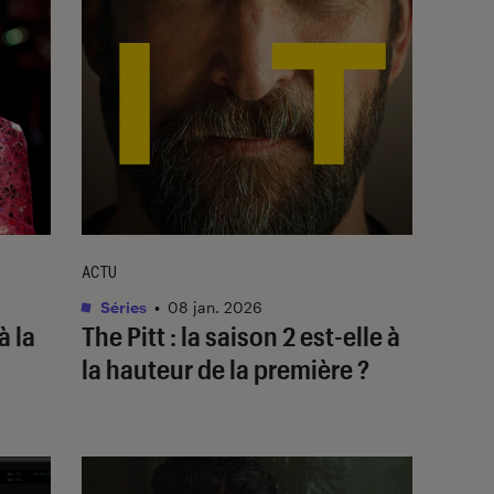
ACTU
Séries
•
08 jan. 2026
à la
The Pitt
: la saison 2 est-elle à
la hauteur de la première ?