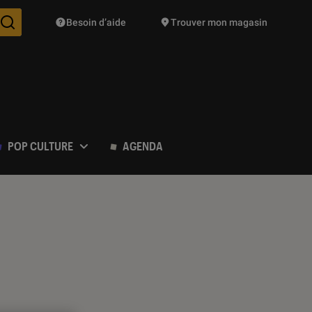
Besoin d’aide
Trouver mon magasin
Des suggestions de produits vont vous être proposées pendant vo
POP CULTURE
AGENDA