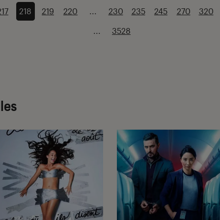
217
218
219
220
...
230
235
245
270
320
...
3528
cles