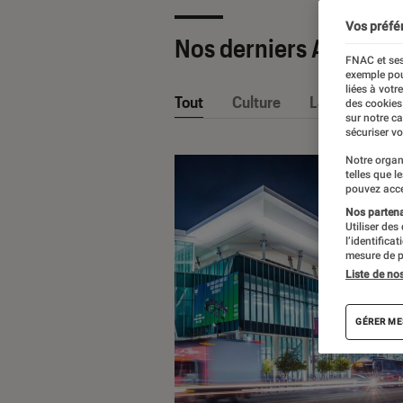
Vos préfé
Nos derniers Articles
FNAC et ses
exemple pou
liées à votr
Tout
Culture
La Claque Fna
des cookies
sur notre c
sécuriser vo
Notre organ
telles que l
pouvez acce
Nos partenai
Utiliser des
l’identifica
mesure de p
Liste de no
GÉRER ME