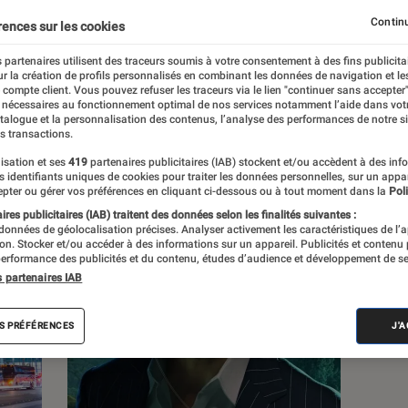
Continu
rences sur les cookies
 partenaires utilisent des traceurs soumis à votre consentement à des fins publicita
r la création de profils personnalisés en combinant les données de navigation et l
e compte client. Vous pouvez refuser les traceurs via le lien "continuer sans accepter"
c
Nos conseils
Pop Culture
Tech
 nécessaires au fonctionnement optimal de nos services notamment l’aide dans vot
atalogue et la personnalisation des contenus, l’analyse des performances de notre si
s transactions.
isation et ses
419
partenaires publicitaires (IAB) stockent et/ou accèdent à des inf
es identifiants uniques de cookies pour traiter les données personnelles, sur un appa
pter ou gérer vos préférences en cliquant ci-dessous ou à tout moment dans la
Poli
res publicitaires (IAB) traitent des données selon les finalités suivantes :
 données de géolocalisation précises. Analyser activement les caractéristiques de l’
tion. Stocker et/ou accéder à des informations sur un appareil. Publicités et contenu
erformance des publicités et du contenu, études d’audience et développement de se
s partenaires IAB
S PRÉFÉRENCES
J'