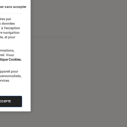
er sans accepter
ires par
es données
 à l’exception
re navigation
te, et pour
ormations,
reil. Vous
tique Cookies.
appareil pour
 personnalisés,
rvices.
ACCEPTE