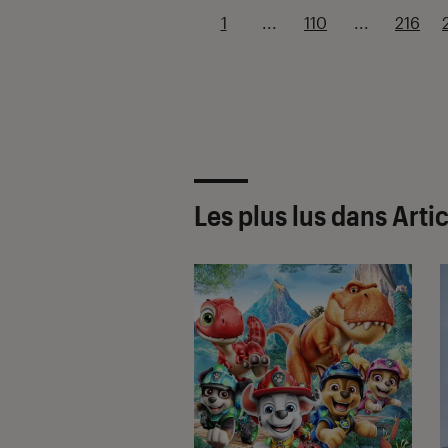
1
...
110
...
216
Les plus lus dans Arti