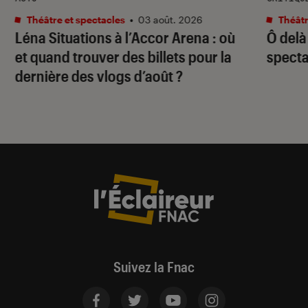
Théâtre et spectacles
•
03 août. 2026
Théâtr
Léna Situations à l’Accor Arena : où
Ô delà
et quand trouver des billets pour la
specta
dernière des vlogs d’août ?
Suivez la Fnac