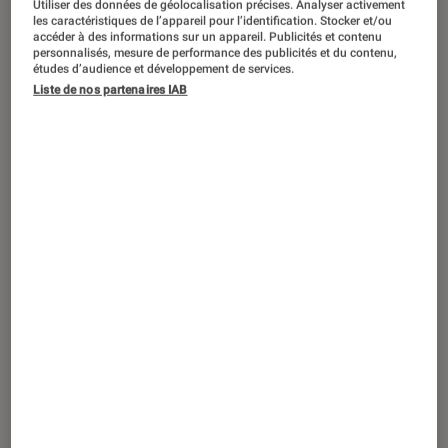
Utiliser des données de géolocalisation précises. Analyser activement
ACTU
les caractéristiques de l’appareil pour l’identification. Stocker et/ou
accéder à des informations sur un appareil. Publicités et contenu
Jeux vidéo
•
16 mai. 2022
personnalisés, mesure de performance des publicités et du contenu,
L’arrivée de
Red Dead Redemption II
sur
études d’audience et développement de services.
Liste de nos partenaires IAB
consoles next-gen se précise