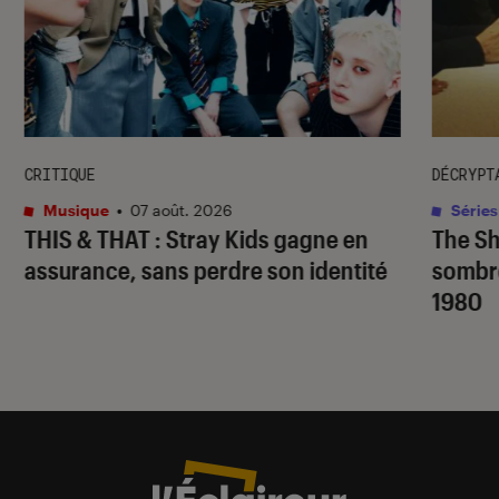
CRITIQUE
DÉCRYPT
Musique
•
07 août. 2026
Séries
THIS & THAT
: Stray Kids gagne en
The S
assurance, sans perdre son identité
sombr
1980