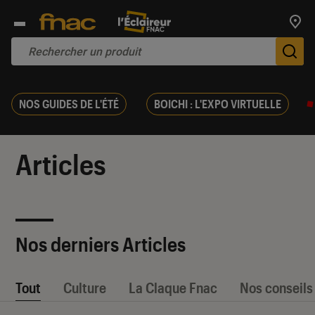
Trouv
De
NOS GUIDES DE L'ÉTÉ
BOICHI : L'EXPO VIRTUELLE
Articles
Nos derniers Articles
Tout
Culture
La Claque Fnac
Nos conseils