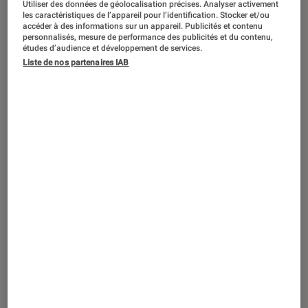
Utiliser des données de géolocalisation précises. Analyser activement
ACTU
les caractéristiques de l’appareil pour l’identification. Stocker et/ou
accéder à des informations sur un appareil. Publicités et contenu
Gaming
•
05 juin 2022
personnalisés, mesure de performance des publicités et du contenu,
Omen 16 : le dernier PC gamer haut de
études d’audience et développement de services.
Liste de nos partenaires IAB
gamme de HP