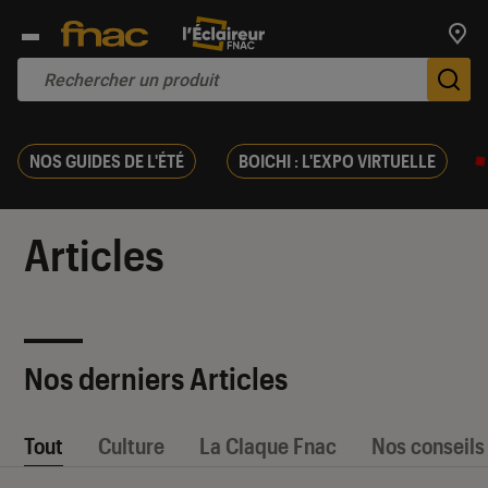
Trouv
De
NOS GUIDES DE L'ÉTÉ
BOICHI : L'EXPO VIRTUELLE
Articles
Nos derniers Articles
Tout
Culture
La Claque Fnac
Nos conseils