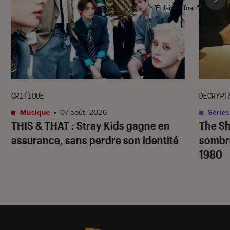
l'Éclaireur fnac">
CRITIQUE
DÉCRYPT
Musique
•
07 août. 2026
Séries
THIS & THAT
: Stray Kids gagne en
The S
assurance, sans perdre son identité
sombr
1980