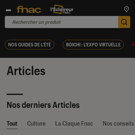
Trouv
De
NOS GUIDES DE L'ÉTÉ
BOICHI : L'EXPO VIRTUELLE
Articles
Nos derniers Articles
Tout
Culture
La Claque Fnac
Nos conseils