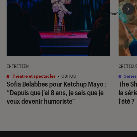
l'Éclaireur fnac">
ENTRETIEN
CRITIQU
Théâtre et spectacles
•
08H00
Séries
Sofia Belabbes pour
Ketchup Mayo
:
The S
“Depuis que j’ai 8 ans, je sais que je
la sér
veux devenir humoriste”
l’été ?