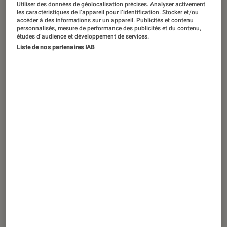
Utiliser des données de géolocalisation précises. Analyser activement
ACTU
les caractéristiques de l’appareil pour l’identification. Stocker et/ou
accéder à des informations sur un appareil. Publicités et contenu
Application
•
17 mai. 2023
personnalisés, mesure de performance des publicités et du contenu,
Il est peut-être temps d’utiliser votre
études d’audience et développement de services.
compte Google inactif avant qu’il ne soit
Liste de nos partenaires IAB
supprimé