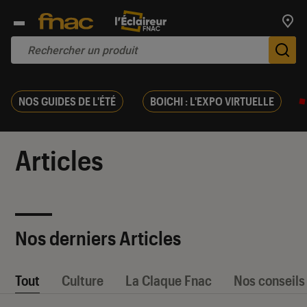
Trouv
De
NOS GUIDES DE L'ÉTÉ
BOICHI : L'EXPO VIRTUELLE
Articles
Nos derniers Articles
Tout
Culture
La Claque Fnac
Nos conseils