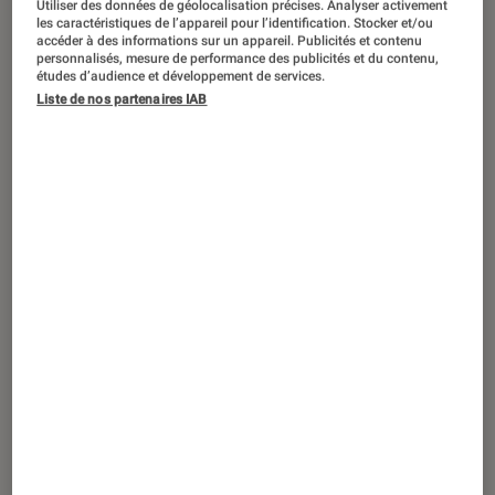
Utiliser des données de géolocalisation précises. Analyser activement
DÉCRYPTAGE
les caractéristiques de l’appareil pour l’identification. Stocker et/ou
accéder à des informations sur un appareil. Publicités et contenu
Cinéma
•
27 avr. 2026
personnalisés, mesure de performance des publicités et du contenu,
« Le Diable s’habille en Prada » :
études d’audience et développement de services.
Liste de nos partenaires IAB
comment Miranda Priestly a redéfini le
pouvoir au féminin