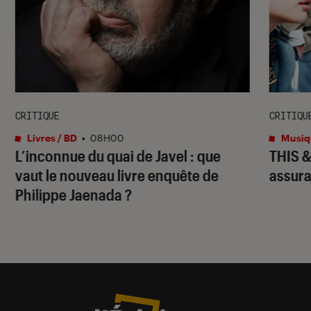
CRITIQUE
CRITIQU
Livres / BD
•
08H00
Musiq
L’inconnue du quai de Javel
: que
THIS 
vaut le nouveau livre enquête de
assura
Philippe Jaenada ?