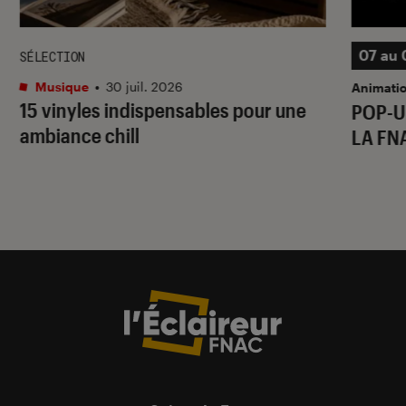
07 au 
SÉLECTION
Musique
•
30 juil. 2026
Animati
15 vinyles indispensables pour une
POP-U
ambiance chill
LA FN