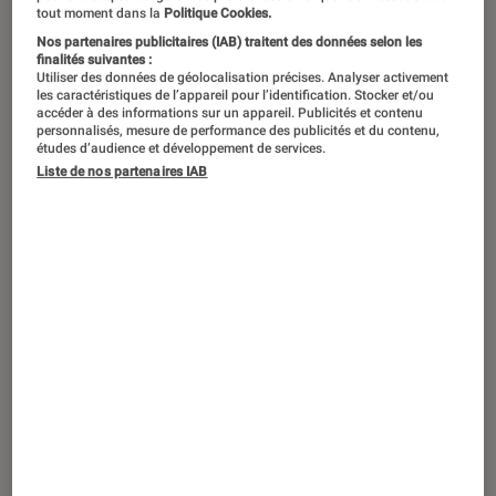
tout moment dans la
Politique Cookies.
Imagine Dragons a su se faire une
Nos partenaires publicitaires (IAB) traitent des données selon les
place singulière dans l’univers de la
finalités suivantes :
Utiliser des données de géolocalisation précises. Analyser activement
musique pop-rock, se classant parmi
les caractéristiques de l’appareil pour l’identification. Stocker et/ou
accéder à des informations sur un appareil. Publicités et contenu
les groupes pop rock les plus
personnalisés, mesure de performance des publicités et du contenu,
études d’audience et développement de services.
populaires de cette dernière
Liste de nos partenaires IAB
décennie. Mais quelle est donc la
recette de leur succès ?
Introduction
Tout au long de sa carrière,
Imagine Dragons
a
su façonner un univers musical singulier,
reconnaissable entre mille. Porté par un rock
alternatif teinté d’electro et de pop, le groupe
réussit l’exploit de s’imposer dès ses débuts,
avec son premier album
Night Visions
, paru en