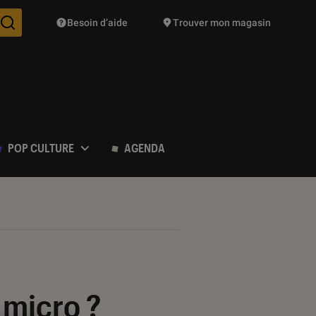
Besoin d’aide
Trouver mon magasin
Des suggestions de produits vont vous être proposées pendant vo
POP CULTURE
AGENDA
 micro ?