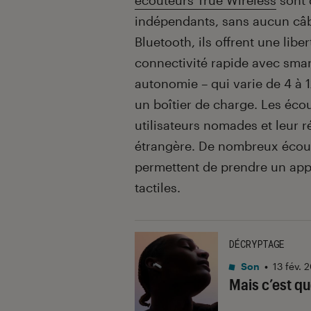
écouteurs True Wireless
sont 
indépendants, sans aucun câbl
Bluetooth, ils offrent une li
connectivité rapide avec smar
autonomie – qui varie de 4 à 
un boîtier de charge. Les éc
utilisateurs nomades et leur ré
étrangère. De nombreux écoute
permettent de prendre un ap
tactiles.
DÉCRYPTAGE
Son
•
13 fév. 
Mais c’est qu