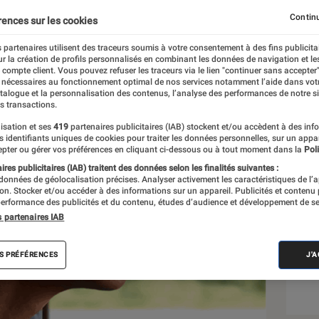
Continu
rences sur les cookies
 partenaires utilisent des traceurs soumis à votre consentement à des fins publicita
r la création de profils personnalisés en combinant les données de navigation et l
e compte client. Vous pouvez refuser les traceurs via le lien "continuer sans accepter"
 nécessaires au fonctionnement optimal de nos services notamment l’aide dans vot
Sél
atalogue et la personnalisation des contenus, l’analyse des performances de notre si
s transactions.
isation et ses
419
partenaires publicitaires (IAB) stockent et/ou accèdent à des inf
es identifiants uniques de cookies pour traiter les données personnelles, sur un appa
pter ou gérer vos préférences en cliquant ci-dessous ou à tout moment dans la
Poli
res publicitaires (IAB) traitent des données selon les finalités suivantes :
 données de géolocalisation précises. Analyser activement les caractéristiques de l’
tion. Stocker et/ou accéder à des informations sur un appareil. Publicités et contenu
erformance des publicités et du contenu, études d’audience et développement de se
s partenaires IAB
S PRÉFÉRENCES
J'