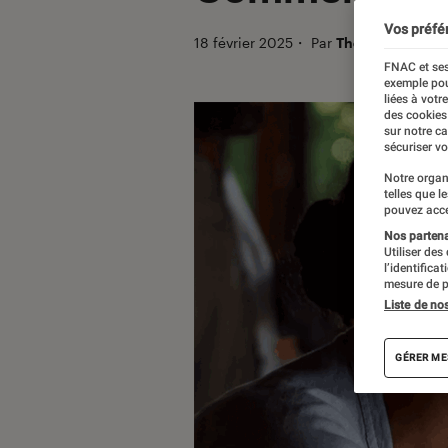
Vos préfé
18 février 2025
・
Par
Théo
FNAC et ses
exemple pou
liées à votr
des cookies
sur notre c
sécuriser vo
Notre organ
telles que l
pouvez acce
Nos partenai
Utiliser des
l’identifica
mesure de p
Liste de no
GÉRER ME