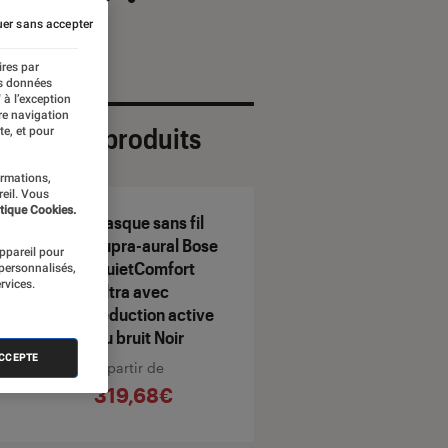
er sans accepter
ires par
es données
 à l’exception
re navigation
ection de produits
te, et pour
ormations,
reil. Vous
tique Cookies.
Casque sans fil
supra-aural Bose
appareil pour
QuietComfort
 personnalisés,
rvices.
Ultra avec
réduction active
du bruit Noir
ACCEPTE
À partir de
319,68€