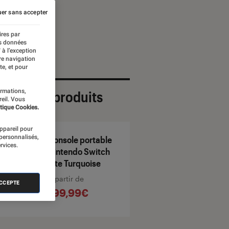
er sans accepter
ires par
es données
 à l’exception
re navigation
te, et pour
ormations,
ection de produits
reil. Vous
tique Cookies.
appareil pour
 personnalisés,
Console portable
rvices.
Nintendo Switch
Lite Turquoise
À partir de
ACCEPTE
199,99€