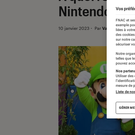
Nintendo ?
Vos préfé
FNAC et ses
exemple pou
10 janvier 2023
・
Par
Valentin Boulet
liées à votr
des cookies
sur notre c
sécuriser vo
Notre organ
telles que l
pouvez acce
Nos partenai
Utiliser des
l’identifica
mesure de p
Liste de no
GÉRER ME