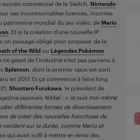
e succès commercial de la Switch,
Nintendo
ur ses incontournables licences, inscrites
u patrimoine mondial du jeu vidéo, de
Mario
mon
. Et si la création d’une nouvelle IP
pas un passage obligé pour proposer de la
eath of the Wild
ou
Légendes Pokémon
ue ce géant de l’industrie n’est pas parvenu à
is
Splatoon
, dont le premier opus est sorti
paru en 2017. Et ça commence à faire long.
021,
Shuntaro Furukawa
, le président de
magazine japonais
Nikkei
:
« Je suis moi-même
tudier différentes formes de divertissement.
rons de créer des nouvelles franchises de
 se vendent sur la durée, comme Mario et
e qui avait suffi à mettre en émoi des