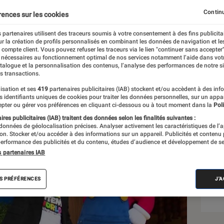
Continu
rences sur les cookies
 partenaires utilisent des traceurs soumis à votre consentement à des fins publicita
r la création de profils personnalisés en combinant les données de navigation et l
e compte client. Vous pouvez refuser les traceurs via le lien "continuer sans accepter"
 nécessaires au fonctionnement optimal de nos services notamment l’aide dans vot
atalogue et la personnalisation des contenus, l’analyse des performances de notre si
s transactions.
isation et ses
419
partenaires publicitaires (IAB) stockent et/ou accèdent à des inf
Sél
es identifiants uniques de cookies pour traiter les données personnelles, sur un appa
pter ou gérer vos préférences en cliquant ci-dessous ou à tout moment dans la
Poli
res publicitaires (IAB) traitent des données selon les finalités suivantes :
 données de géolocalisation précises. Analyser activement les caractéristiques de l’
tion. Stocker et/ou accéder à des informations sur un appareil. Publicités et contenu
erformance des publicités et du contenu, études d’audience et développement de se
s partenaires IAB
S PRÉFÉRENCES
J'