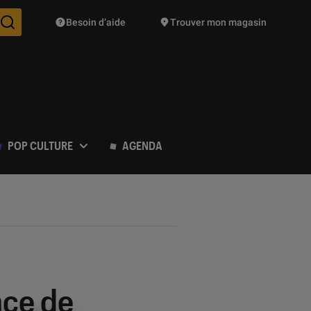
Besoin d’aide
Trouver mon magasin
Des suggestions de produits vont vous être proposées pendant vo
POP CULTURE
AGENDA
nce de