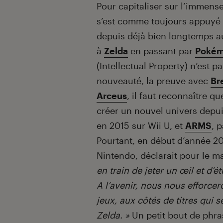
Introduction
Pour capitaliser sur l’immens
s’est comme toujours appuyé s
depuis déjà bien longtemps a
à
Zelda
en passant par
Poké
(Intellectual Property) n’est 
nouveauté, la preuve avec
Br
Arceus
, il faut reconnaître q
créer un nouvel univers depu
en 2015 sur Wii U, et
ARMS
, 
Pourtant, en début d’année 2
Nintendo, déclarait pour le 
en train de jeter un œil et d’é
A l’avenir, nous nous efforce
jeux, aux côtés de titres qui
Zelda. »
Un petit bout de phras