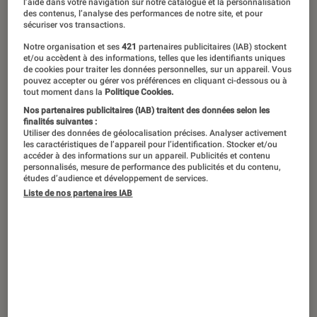
l’aide dans votre navigation sur notre catalogue et la personnalisation
des contenus, l’analyse des performances de notre site, et pour
sécuriser vos transactions.
On entend beaucoup parler ces
Notre organisation et ses
421
partenaires publicitaires (IAB) stockent
derniers temps de la RSE. Nous avons
et/ou accèdent à des informations, telles que les identifiants uniques
voulu voir, à l’occasion d’un passage
de cookies pour traiter les données personnelles, sur un appareil. Vous
pouvez accepter ou gérer vos préférences en cliquant ci-dessous ou à
dans le magasin Fnac de
tout moment dans la
Politique Cookies.
Nos partenaires publicitaires (IAB) traitent des données selon les
Gennevilliers, comment cela se traduit
finalités suivantes :
concrètement dans le quotidien de
Utiliser des données de géolocalisation précises. Analyser activement
les caractéristiques de l’appareil pour l’identification. Stocker et/ou
nos collaborateurs mais aussi de nos
accéder à des informations sur un appareil. Publicités et contenu
personnalisés, mesure de performance des publicités et du contenu,
clients.
études d’audience et développement de services.
Liste de nos partenaires IAB
Introduction
L’acronyme RSE (Responsabilité Sociétale des
Entreprises) recouvre tous les engagements
d’une société en faveur du développement
durable ainsi que du bien-être de ses