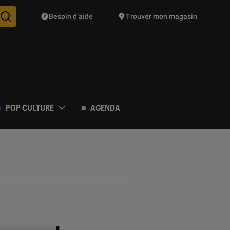
Besoin d’aide
Trouver mon magasin
Des suggestions de produits vont vous être proposées pendant vo
POP CULTURE
AGENDA