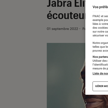
Jabra Elite 5
Vos préfé
écouteurs s
FNAC et ses
exemple pou
liées à votr
des cookies
01 septembre 2022
・
Par
Hamza Time
sur notre c
sécuriser vo
Notre organ
telles que l
pouvez acce
Nos partenai
Utiliser des
l’identifica
mesure de p
Liste de no
GÉRER ME