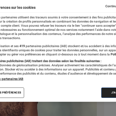
 : La marque danoise an
Continu
rences sur les cookies
ans compromis
 partenaires utilisent des traceurs soumis à votre consentement à des fins publicita
r la création de profils personnalisés en combinant les données de navigation et l
e compte client. Vous pouvez refuser les traceurs via le lien "continuer sans accepter"
 nécessaires au fonctionnement optimal de nos services notamment l’aide dans vot
ra
atalogue et la personnalisation des contenus, l’analyse des performances de notre si
s transactions.
isation et ses
419
partenaires publicitaires (IAB) stockent et/ou accèdent à des inf
es identifiants uniques de cookies pour traiter les données personnelles, sur un appa
Sél
pter ou gérer vos préférences en cliquant ci-dessous ou à tout moment dans la
Poli
res publicitaires (IAB) traitent des données selon les finalités suivantes :
 données de géolocalisation précises. Analyser activement les caractéristiques de l’
tion. Stocker et/ou accéder à des informations sur un appareil. Publicités et contenu
erformance des publicités et du contenu, études d’audience et développement de se
s partenaires IAB
S PRÉFÉRENCES
J'