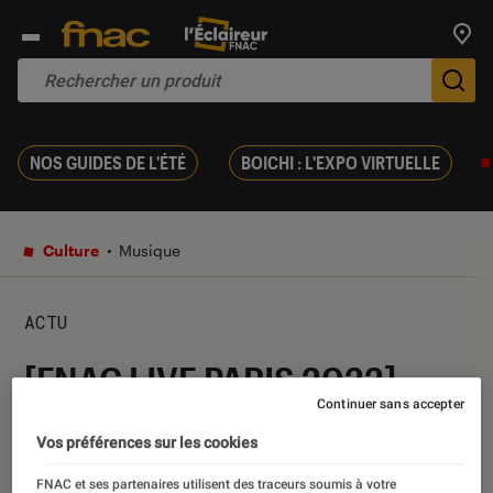
Trouv
De
NOS GUIDES DE L'ÉTÉ
BOICHI : L'EXPO VIRTUELLE
Culture
Musique
ACTU
[FNAC LIVE PARIS 2022]
Continuer sans accepter
Rouquine : un duo mortel
Vos préférences sur les cookies
31 mai 2022
・
Par
Aïssatou
FNAC et ses partenaires utilisent des traceurs soumis à votre