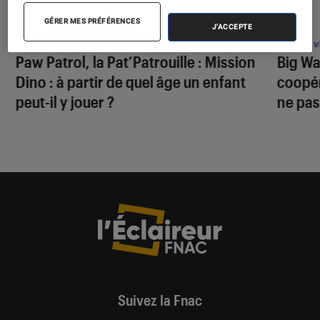
ACTU
ACTU
GÉRER MES PRÉFÉRENCES
J'ACCEPTE
Jeux vidéo
•
30 juil. 2026
Jeux v
Paw Patrol, la Pat’Patrouille : Mission
Big Wa
Dino
: à partir de quel âge un enfant
coopér
peut-il y jouer ?
ne pas
Suivez la Fnac