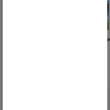
The Pathless PS5
Journey Colle
PS4
102,45€
À partir de