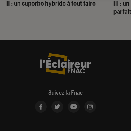
II : un superbe hybride à tout faire
III : 
parfai
Suivez la Fnac