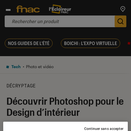
Trouv
De
NOS GUIDES DE L'ÉTÉ
BOICHI : L'EXPO VIRTUELLE
Tech
Photo et vidéo
DÉCRYPTAGE
Découvrir Photoshop pour le
Design d’intérieur
30 juin 2021
・
Par
Gaëlle
Continuer sans accepter