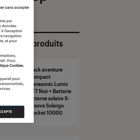
er sans accepter
ires par
es données
 à l’exception
re navigation
ection de produits
te, et pour
ormations,
reil. Vous
tique Cookies.
Pack aventure
Compact
appareil pour
Panasonic Lumix
 personnalisés,
rvices.
FT7 Noir + Batterie
externe solaire X-
Moove Solargo
Pocket 10000
ACCEPTE