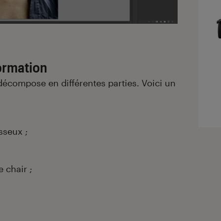
ormation
 décompose en différentes parties. Voici un
sseux ;
 chair ;