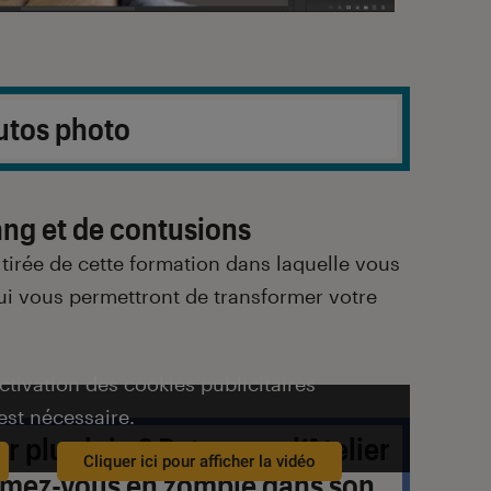
tutos photo
ang et de contusions
 tirée de cette formation dans laquelle vous
ui vous permettront de transformer votre
activation des cookies publicitaires
est nécessaire.
er plus loin ? Retrouvez
l’
Atelier
Cliquer ici pour afficher la vidéo
rmez-vous en zombie
dans son