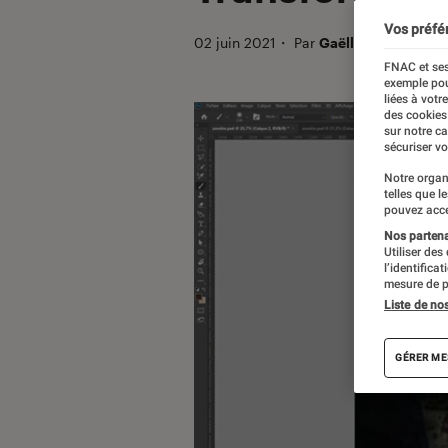
Vos préfé
02 juin 2021
・
Par
Gaëlle
FNAC et ses
exemple pou
liées à votr
des cookies
sur notre c
sécuriser vo
Notre organ
telles que l
pouvez acce
Nos partenai
Utiliser des
l’identifica
mesure de p
Liste de no
GÉRER ME