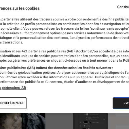
Continu
rences sur les cookies
 partenaires utilisent des traceurs soumis à votre consentement à des fins publicita
r la création de profils personnalisés en combinant les données de navigation et l
e compte client. Vous pouvez refuser les traceurs via le lien "continuer sans accepter"
 nécessaires au fonctionnement optimal de nos services notamment l’aide dans vot
Sél
atalogue et la personnalisation des contenus, l’analyse des performances de notre si
s transactions.
isation et ses
421
partenaires publicitaires (IAB) stockent et/ou accèdent à des inf
es identifiants uniques de cookies pour traiter les données personnelles, sur un appa
pter ou gérer vos préférences en cliquant ci-dessous ou à tout moment dans la
Poli
res publicitaires (IAB) traitent des données selon les finalités suivantes :
 données de géolocalisation précises. Analyser activement les caractéristiques de l’
tion. Stocker et/ou accéder à des informations sur un appareil. Publicités et contenu
erformance des publicités et du contenu, études d’audience et développement de se
s partenaires IAB
S PRÉFÉRENCES
J'