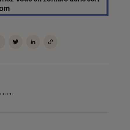
com
to.com