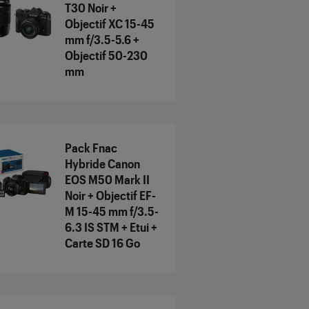
T30 Noir +
Objectif XC 15-45
mm f/3.5-5.6 +
Objectif 50-230
mm
Pack Fnac
Hybride Canon
EOS M50 Mark II
Noir + Objectif EF-
M 15-45 mm f/3.5-
6.3 IS STM + Etui +
Carte SD 16 Go