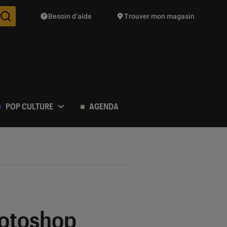
Besoin d’aide
Trouver mon magasin
Des suggestions de produits vont vous être proposées pendant vo
POP CULTURE
AGENDA
hotoshop