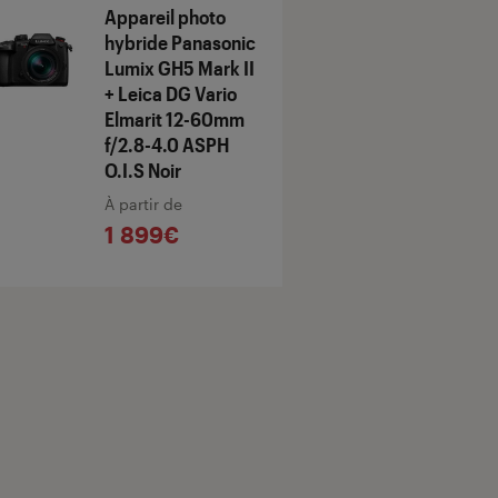
Appareil photo
hybride Panasonic
Lumix GH5 Mark II
+ Leica DG Vario
Elmarit 12-60mm
f/2.8-4.0 ASPH
O.I.S Noir
À partir de
1 899€