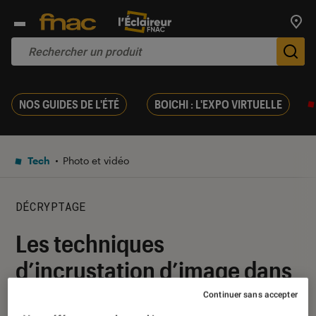
Trouv
De
NOS GUIDES DE L'ÉTÉ
BOICHI : L'EXPO VIRTUELLE
Tech
Photo et vidéo
DÉCRYPTAGE
Les techniques
d’incrustation d’image dans
Photoshop
Continuer sans accepter