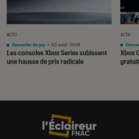
ACTU
ACTU
Consoles de jeu
•
03 août. 2026
Consol
Les consoles Xbox Series subissent
Xbox C
une hausse de prix radicale
gratui