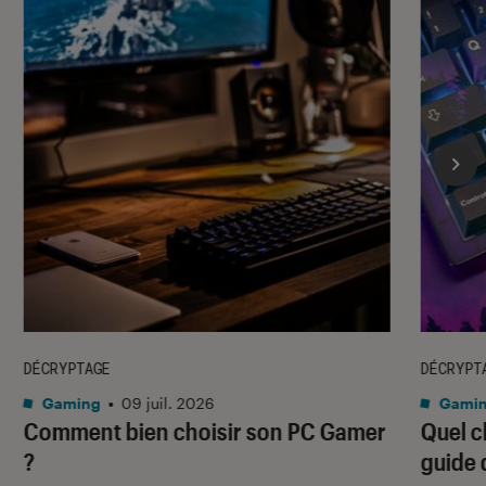
DÉCRYPTAGE
DÉCRYPT
Gaming
•
09 juil. 2026
Gami
Comment bien choisir son PC Gamer
Quel c
?
guide 