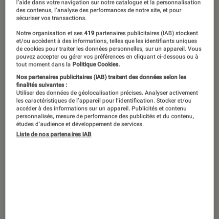
Si la plupart des processeurs sont
l’aide dans votre navigation sur notre catalogue et la personnalisation
des contenus, l’analyse des performances de notre site, et pour
parfaitement capables de gérer les
sécuriser vos transactions.
tâches quotidiennes de bureautique
Notre organisation et ses
419
partenaires publicitaires (IAB) stockent
et/ou accèdent à des informations, telles que les identifiants uniques
ou de loisir, il en va autrement des
de cookies pour traiter les données personnelles, sur un appareil. Vous
pouvez accepter ou gérer vos préférences en cliquant ci-dessous ou à
activités de PC Gaming qui sont
tout moment dans la
Politique Cookies.
beaucoup plus gourmandes et
Nos partenaires publicitaires (IAB) traitent des données selon les
finalités suivantes :
exigeantes en termes de
Utiliser des données de géolocalisation précises. Analyser activement
les caractéristiques de l’appareil pour l’identification. Stocker et/ou
performances. Au même titre que sa
accéder à des informations sur un appareil. Publicités et contenu
carte graphique, le CPU de
personnalisés, mesure de performance des publicités et du contenu,
études d’audience et développement de services.
l’ordinateur peut faire la différence,
Liste de nos partenaires IAB
mais tous les jeux ne réclament pas la
même puissance !
Quel rôle joue le processeur dans
l’expérience de jeu ?