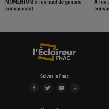
MOMENTUM 5 : un haut de gamme
A : un
convaincant
conva
Suivez la Fnac