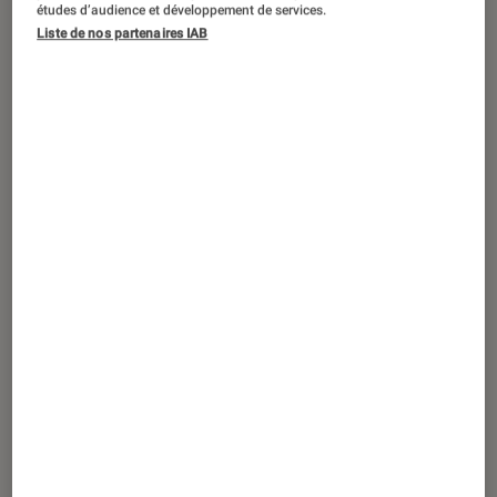
études d’audience et développement de services.
Liste de nos partenaires IAB
Pilier de l’équipement audio, JBL
continue de se démarquer par
l’innovation avec sa gamme de
casques à réduction de bruit. Trois
nouveaux modèles qui préservent
l’expérience d’écoute tout en vous
maintenant connecté à votre
environnement. Ce n’est pas un
hasard s’ils ont décroché le prix de
l’innovation au CES 2021 de Las Vegas
!
La réduction de bruit, pourquoi ?