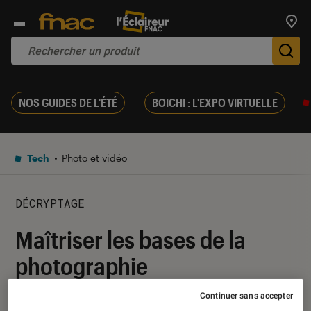
Trouv
De
NOS GUIDES DE L'ÉTÉ
BOICHI : L'EXPO VIRTUELLE
Tech
Photo et vidéo
DÉCRYPTAGE
Maîtriser les bases de la
photographie
Continuer sans accepter
12 novembre 2020
・
Par
Gaëlle