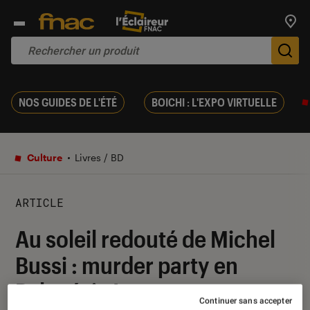
Trouv
De
NOS GUIDES DE L'ÉTÉ
BOICHI : L'EXPO VIRTUELLE
Culture
Livres / BD
ARTICLE
Au soleil redouté de Michel
Bussi : murder party en
Polynésie !
Continuer sans accepter