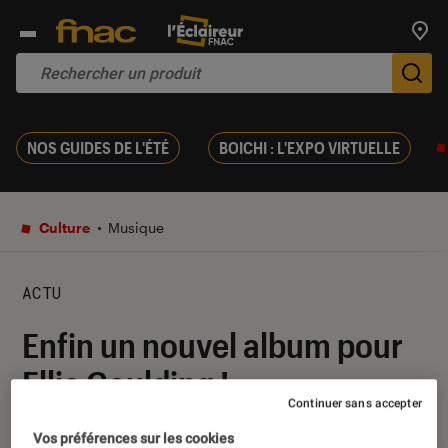
Trouv
De
NOS GUIDES DE L'ÉTÉ
BOICHI : L'EXPO VIRTUELLE
Culture
Musique
ACTU
Enfin un nouvel album pour
Ellie Goulding !
Continuer sans accepter
23 juillet 2020
・
Par
Mathieu M.
Vos préférences sur les cookies