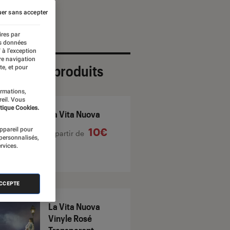
er sans accepter
ires par
es données
 à l’exception
re navigation
ection de produits
te, et pour
ormations,
reil. Vous
tique Cookies.
La Vita Nuova
appareil pour
10€
À partir de
 personnalisés,
rvices.
ACCEPTE
La Vita Nuova
Vinyle Rosé