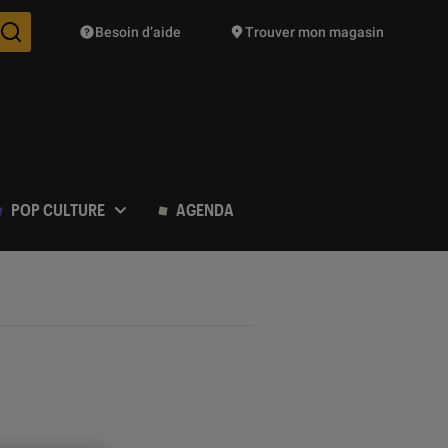
Besoin d’aide
Trouver mon magasin
Des suggestions de produits vont vous être proposées pendant vo
POP CULTURE
AGENDA