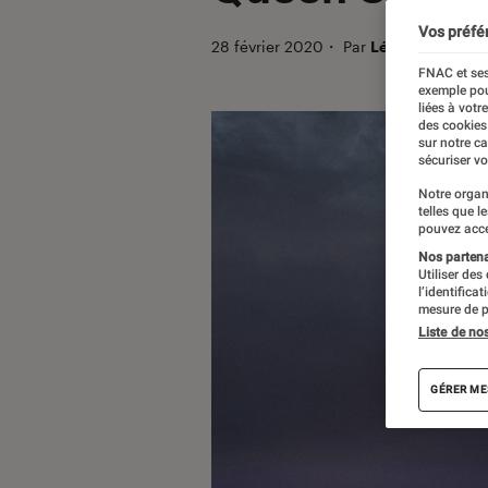
Vos préfé
28 février 2020
・
Par
Léon
FNAC et ses
exemple pou
liées à votr
des cookies
sur notre c
sécuriser vo
Notre organ
telles que l
pouvez acce
Nos partenai
Utiliser des
l’identifica
mesure de p
Liste de no
GÉRER ME