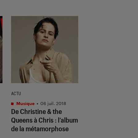
ACTU
ACTU
Musique
•
06 juil. 2018
Musique
•
26 fév. 20
De Christine & the
On dévore le prem
Queens à Chris : l’album
album d’Aloïse S
de la métamorphose