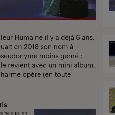
leur Humaine il y a déjà 6 ans,
oquait en 2018 son nom à
 pseudonyme moins genré :
lle revient avec un mini album,
 charme opère (en toute
ris
taise a pu en