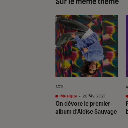
Sur le même thème
ACTU
A
que
•
06 juil. 2018
Musique
•
26 fév. 2020
ristine & the
On dévore le premier
s à Chris : l’album
album d’Aloïse Sauvage
 métamorphose