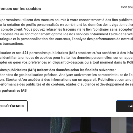
Continu
rences sur les cookies
 partenaires utilisent des traceurs soumis à votre consentement à des fins publicita
r la création de profils personnalisés en combinant les données de navigation et l
e compte client. Vous pouvez refuser les traceurs via le lien "continuer sans accepter"
 nécessaires au fonctionnement optimal de nos services notamment l’aide dans vot
Sél
atalogue et la personnalisation des contenus, l’analyse des performances de notre si
s transactions.
isation et ses
421
partenaires publicitaires (IAB) stockent et/ou accèdent à des inf
es identifiants uniques de cookies pour traiter les données personnelles, sur un appa
pter ou gérer vos préférences en cliquant ci-dessous ou à tout moment dans la
Poli
res publicitaires (IAB) traitent des données selon les finalités suivantes :
 données de géolocalisation précises. Analyser activement les caractéristiques de l’
tion. Stocker et/ou accéder à des informations sur un appareil. Publicités et contenu
erformance des publicités et du contenu, études d’audience et développement de se
s partenaires IAB
S PRÉFÉRENCES
J'