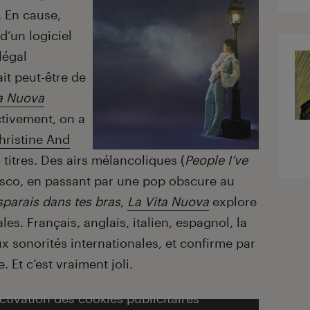
. En cause,
 d’un logiciel
légal
t peut-être de
ta Nuova
ctivement, on a
hristine And
titres. Des airs mélancoliques (
People I’ve
isco, en passant par une pop obscure au
sparais dans tes bras
,
La Vita Nuova
explore
es. Français, anglais, italien, espagnol, la
x sonorités internationales, et confirme par
 Et c’est vraiment joli.
activation des cookies publicitaires