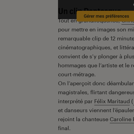
Un clip Dantesque
Gérer mes préférences
Tout en grandiloquence,
Chri
pour mettre en images son min
remarquable clip de 12 minutes
cinématographiques, et littérai
convient de s’y plonger à plus
hommages que l’artiste et le ré
court-métrage.
On l’aperçoit donc déambulant 
magistrales, flirtant dangere
interprété par
Félix Maritaud
(
et danseurs viennent l’épaule
rejoint la chanteuse
Caroline 
final.