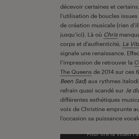
décevoir certaines et certains
l’utilisation de boucles issues
de création musicale (rien d’il
jusqu’ici). Là où
Chris
manquai
corps et d’authenticité,
La Vi
signale une renaissance. Effe
l’impression de retrouver la
C
The Queens
de 2014 sur ces 6 
Been Sad
) aux rythmes italod
refrain quasi scandé sur
Je di
différentes esthétiques musical
voix de Christine emprunte au
l’occasion sa puissance vocale.
Pour lire la vidéo l’