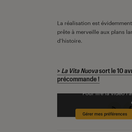
La réalisation est évidemment
prête à merveille aux plans l
d’histoire.
>
La Vita Nuova
sort le 10 av
précommande !
Pour lire la vidéo l’
Gérer mes préférences