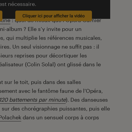
est nécessaire.
Cliquer ici pour afficher la vidéo
stine
: quoi de mieux que l’Opéra Garnier
i-album ? Elle s’y invite pour un
, qui multiplie les références musicales,
res. Un seul visionnage ne suffit pas : il
ieurs reprises pour décortiquer les
alisateur (Colin Solal) ont glissé dans le
sur le toit, puis dans des salles
usement avec le
fantôme
faune de l’Opéra,
120 battements par minute
). Des danseuses
r sur des chorégraphies puissantes, puis elle
Polachek
dans un sensuel corps à corps