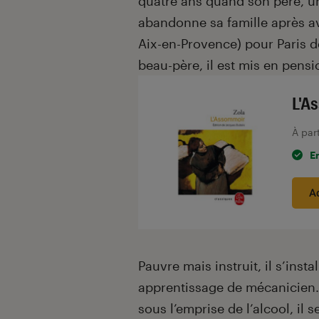
quatre ans quand son père, u
abandonne sa famille après avo
Aix-en-Provence) pour Paris d
beau-père, il est mis en pensi
L'A
À par
E
A
Pauvre mais instruit, il s’insta
apprentissage de mécanicien. I
sous l’emprise de l’alcool, il 