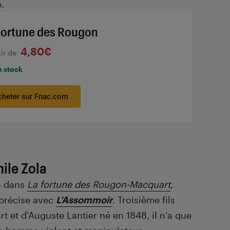
.
Fortune des Rougon
4,80€
tir de
n stock
cheter sur Fnac.com
ile Zola
n dans
La fortune des Rougon-Macquart
,
e précise avec
L’Assommoir
. Troisième fils
t et d’Auguste Lantier né en 1848, il n’a que