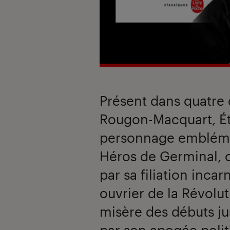
Présent dans quatre 
Rougon-Macquart, Ét
personnage emblémat
Héros de Germinal, 
par sa filiation inca
ouvrier de la Révolut
misère des débuts jus
par son apogée polit