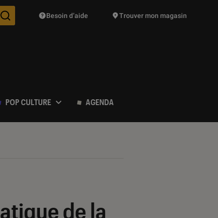
Besoin d’aide
Trouver mon magasin
Des suggestions de produits vont vous être proposées pendant vo
POP CULTURE
AGENDA
atique de la