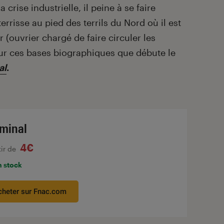
 crise industrielle, il peine à se faire
errisse au pied des terrils du Nord où il est
ouvrier chargé de faire circuler les
sur ces bases biographiques que débute le
al
.
minal
4€
tir de
n stock
cheter sur Fnac.com