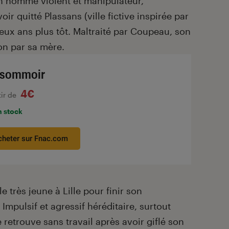
n homme violent et manipulateur,
ir quitté Plassans (ville fictive inspirée par
eux ans plus tôt. Maltraité par Coupeau, son
on par sa mère.
ssommoir
4€
tir de
n stock
cheter sur Fnac.com
lle très jeune à Lille pour finir son
mpulsif et agressif héréditaire, surtout
se retrouve sans travail après avoir giflé son