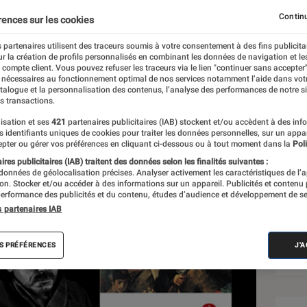
Continu
rences sur les cookies
 partenaires utilisent des traceurs soumis à votre consentement à des fins publicita
r la création de profils personnalisés en combinant les données de navigation et l
e compte client. Vous pouvez refuser les traceurs via le lien "continuer sans accepter"
 nécessaires au fonctionnement optimal de nos services notamment l’aide dans vot
atalogue et la personnalisation des contenus, l’analyse des performances de notre si
s transactions.
isation et ses
421
partenaires publicitaires (IAB) stockent et/ou accèdent à des inf
Sél
es identifiants uniques de cookies pour traiter les données personnelles, sur un appa
pter ou gérer vos préférences en cliquant ci-dessous ou à tout moment dans la
Poli
res publicitaires (IAB) traitent des données selon les finalités suivantes :
 données de géolocalisation précises. Analyser activement les caractéristiques de l’
tion. Stocker et/ou accéder à des informations sur un appareil. Publicités et contenu
erformance des publicités et du contenu, études d’audience et développement de se
s partenaires IAB
S PRÉFÉRENCES
J'