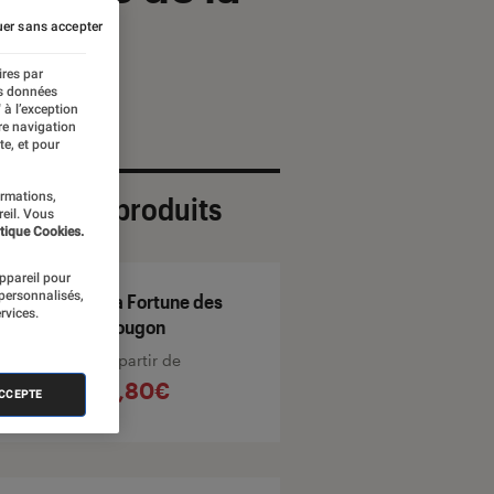
er sans accepter
ires par
es données
 à l’exception
re navigation
te, et pour
ormations,
ection de produits
reil. Vous
tique Cookies.
appareil pour
 personnalisés,
La Fortune des
rvices.
Rougon
À partir de
4,80€
ACCEPTE