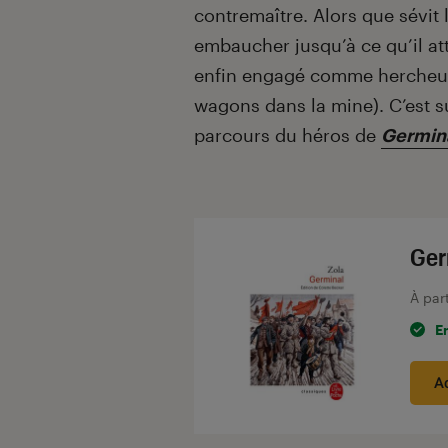
contremaître. Alors que sévit la
embaucher jusqu’à ce qu’il att
enfin engagé comme hercheur (
wagons dans la mine). C’est 
parcours du héros de
Germin
Ger
À par
E
A