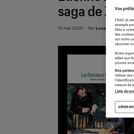
saga de Zola
Vos préfé
FNAC et ses
exemple pou
15 mai 2020
・
Par
Lucas
liées à votr
des cookies
sur notre c
sécuriser vo
Notre organ
telles que l
pouvez acce
Nos partenai
Utiliser des
l’identifica
mesure de p
Liste de no
GÉRER ME