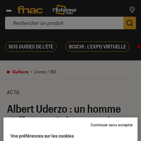
Trouv
De
NOS GUIDES DE L'ÉTÉ
BOICHI : L'EXPO VIRTUELLE
Culture
Livres / BD
ACTU
Albert Uderzo : un homme
s’efface mais le souvenir
Continuer sans accepter
reste
Vos préférences sur les cookies