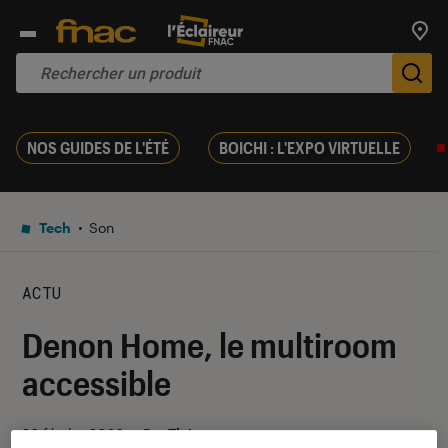
Trouv
De
NOS GUIDES DE L'ÉTÉ
BOICHI : L'EXPO VIRTUELLE
Tech
Son
ACTU
Denon Home, le multiroom
accessible
26 février 2020
・
Par
Théo