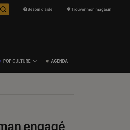
Besoin d’aide
Trouver mon magasin
Des suggestions de produits vont vous être proposées pendant vo
POP CULTURE
AGENDA
oman engagé