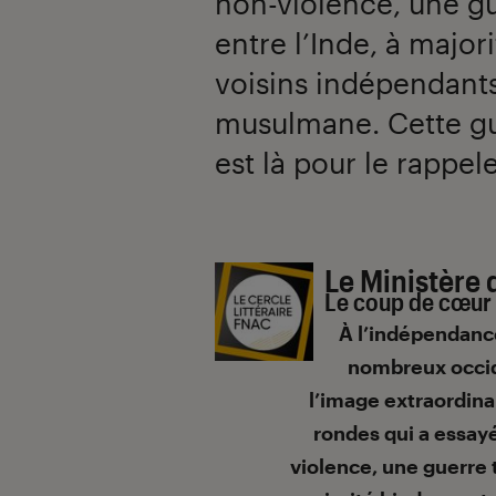
non-violence, une gue
entre l’Inde, à majo
voisins indépendants
musulmane. Cette gue
est là pour le rappele
Introduction
Le Ministère
Le coup de cœur 
À l’indépendance
nombreux occid
l’image extraordina
rondes qui a essay
violence, une guerre t