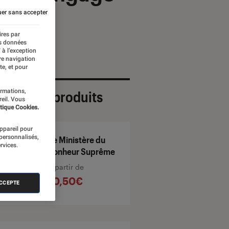
er sans accepter
ires par
es données
 à l’exception
re navigation
te, et pour
ormations,
ection de produits
reil. Vous
tique Cookies.
appareil pour
 personnalisés,
Le Ministère du
rvices.
Bonheur Suprême
À partir de
10,50€
ACCEPTE