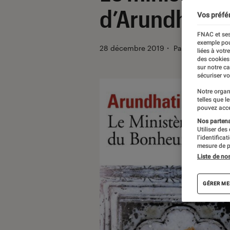
d’Arundhati 
Vos préfé
FNAC et ses
exemple pou
28 décembre 2019
・
Par
Le Cercle Lit
liées à votr
des cookies
sur notre c
sécuriser vo
Notre organ
telles que l
pouvez acce
Nos partenai
Utiliser des
l’identifica
mesure de p
Liste de no
GÉRER ME