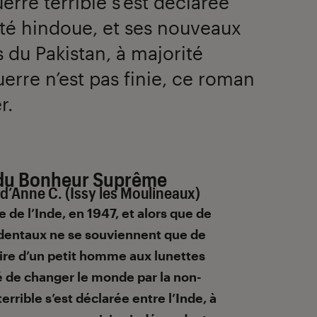
rre terrible s’est déclarée
rité hindoue, et ses nouveaux
 du Pakistan, à majorité
rre n’est pas finie, ce roman
r.
 du Bonheur Suprême
d’Anne C. (Issy les Moulineaux)
 de l’Inde, en 1947, et alors que de
entaux ne se souviennent que de
ire d’un petit homme aux lunettes
é de changer le monde par la non-
errible s’est déclarée entre l’Inde, à