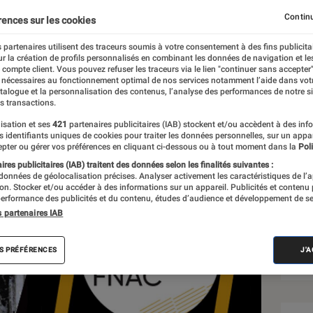
Roy
Continu
rences sur les cookies
 partenaires utilisent des traceurs soumis à votre consentement à des fins publicita
r la création de profils personnalisés en combinant les données de navigation et l
téraire
e compte client. Vous pouvez refuser les traceurs via le lien "continuer sans accepter"
 nécessaires au fonctionnement optimal de nos services notamment l’aide dans vot
atalogue et la personnalisation des contenus, l’analyse des performances de notre si
s transactions.
isation et ses
421
partenaires publicitaires (IAB) stockent et/ou accèdent à des inf
Sél
es identifiants uniques de cookies pour traiter les données personnelles, sur un appa
pter ou gérer vos préférences en cliquant ci-dessous ou à tout moment dans la
Poli
res publicitaires (IAB) traitent des données selon les finalités suivantes :
 données de géolocalisation précises. Analyser activement les caractéristiques de l’
tion. Stocker et/ou accéder à des informations sur un appareil. Publicités et contenu
erformance des publicités et du contenu, études d’audience et développement de se
s partenaires IAB
S PRÉFÉRENCES
J'