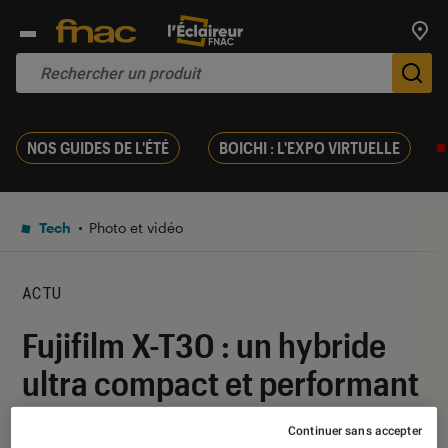
Trouv
De
NOS GUIDES DE L'ÉTÉ
BOICHI : L'EXPO VIRTUELLE
Tech
Photo et vidéo
ACTU
Fujifilm X-T30 : un hybride
ultra compact et performant
Continuer sans accepter
14 mars 2019
・
Par
Philippe E