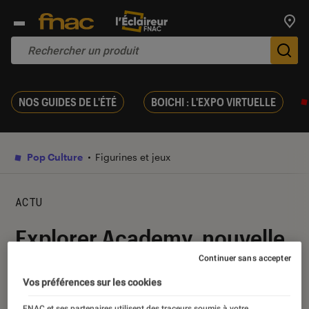
Trouv
De
NOS GUIDES DE L'ÉTÉ
BOICHI : L'EXPO VIRTUELLE
Pop Culture
Figurines et jeux
ACTU
Explorer Academy, nouvelle
série de romans d’aventure
Continuer sans accepter
Vos préférences sur les cookies
18 octobre 2018
・
Par
Béatrice
FNAC et ses partenaires utilisent des traceurs soumis à votre