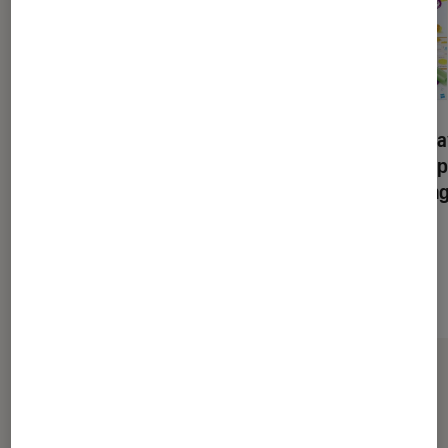
Kit créatif Play Doh
Kit créatif Pl
Modeler et apprendre Les
Modeler et a
chiffres
lettres et la
36,51€
À partir de