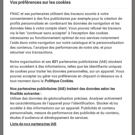
Vos préférences sur les cookies
13 avril 2018
・
Par
Pauline
FNAC et ses partenaires utilisent des traceurs soumis à votre
consentement à des fins publicitaires par exemple pour la création de
profils personnalisés en combinant les données de navigation et les
données liées à votre compte client. Vous pouvez refuser les traceurs
via le lien "continuer sans accepter" à l’exception des cookies
nécessaires au fonctionnement optimal de nos services notamment
l’aide dans votre navigation sur notre catalogue et la personnalisation
des contenus, l’analyse des performances de notre site, et pour
sécuriser vos transactions.
Notre organisation et ses
421
partenaires publicitaires (IAB) stockent
et/ou accèdent à des informations, telles que les identifiants uniques
de cookies pour traiter les données personnelles, sur un appareil. Vous
pouvez accepter ou gérer vos préférences en cliquant ci-dessous ou à
tout moment dans la
Politique Cookies.
00:00
/
00:24
Nos partenaires publicitaires (IAB) traitent des données selon les
finalités suivantes :
Utiliser des données de géolocalisation précises. Analyser activement
les caractéristiques de l’appareil pour l’identification. Stocker et/ou
accéder à des informations sur un appareil. Publicités et contenu
Parmi les « best sellers » des jeux pour
personnalisés, mesure de performance des publicités et du contenu,
études d’audience et développement de services.
les enfants, en bonne place entre le
Liste de nos partenaires IAB
memory, le puzzle et le coloriage,