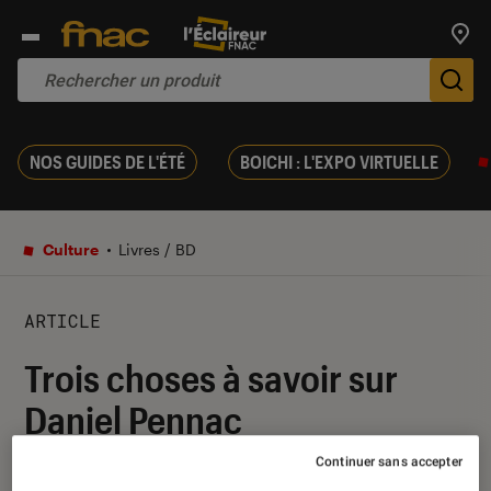
Trouv
De
NOS GUIDES DE L'ÉTÉ
BOICHI : L'EXPO VIRTUELLE
Culture
Livres / BD
ARTICLE
Trois choses à savoir sur
Daniel Pennac
Continuer sans accepter
24 août 2018
・
Par
Melanie C.