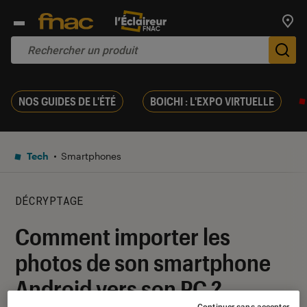
Trouv
De
NOS GUIDES DE L'ÉTÉ
BOICHI : L'EXPO VIRTUELLE
Tech
Smartphones
DÉCRYPTAGE
Comment importer les
photos de son smartphone
Android vers son PC ?
Continuer sans accepter