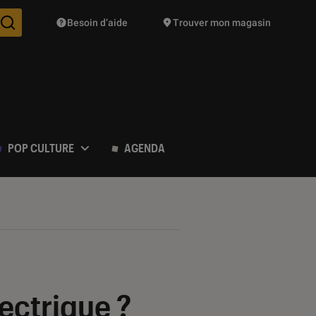
Besoin d’aide
Trouver mon magasin
Des suggestions de produits vont vous être proposées pendant vo
POP CULTURE
AGENDA
ectrique ?