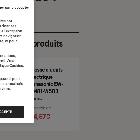
er sans accepter
ires par
es données
 à l’exception
re navigation
ection de produits
te, et pour
ormations,
reil. Vous
tique Cookies.
Brosse à dents
électrique
appareil pour
Panasonic EW-
 personnalisés,
rvices.
DM81-W503
Blanc
À partir de
ACCEPTE
54,57€