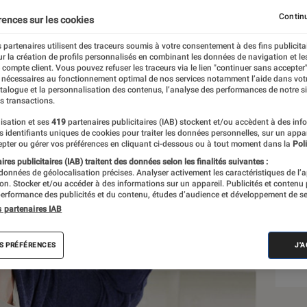
Continu
rences sur les cookies
 partenaires utilisent des traceurs soumis à votre consentement à des fins publicita
r la création de profils personnalisés en combinant les données de navigation et l
e compte client. Vous pouvez refuser les traceurs via le lien "continuer sans accepter"
 nécessaires au fonctionnement optimal de nos services notamment l’aide dans vot
Sél
atalogue et la personnalisation des contenus, l’analyse des performances de notre si
s transactions.
isation et ses
419
partenaires publicitaires (IAB) stockent et/ou accèdent à des inf
es identifiants uniques de cookies pour traiter les données personnelles, sur un appa
pter ou gérer vos préférences en cliquant ci-dessous ou à tout moment dans la
Poli
res publicitaires (IAB) traitent des données selon les finalités suivantes :
 données de géolocalisation précises. Analyser activement les caractéristiques de l’
tion. Stocker et/ou accéder à des informations sur un appareil. Publicités et contenu
erformance des publicités et du contenu, études d’audience et développement de se
s partenaires IAB
S PRÉFÉRENCES
J'