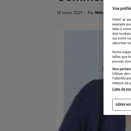
Vos préfé
18 mars 2021
・
Par
Mélany
FNAC et ses
exemple pou
liées à votr
des cookies
sur notre c
sécuriser vo
Notre organ
telles que l
pouvez acce
Nos partenai
Utiliser des
l’identifica
mesure de p
Liste de no
GÉRER ME